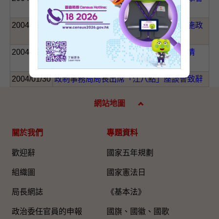
的致辭全文
2004/02/06
立法會：政制事務局局長就行政長官《施政
報告》致謝議案動議辯論的致辭全文
2004/02/04
立法會：修訂《選票上關於候選人的詳情
（立法會）規例》
2004/01/30
政制事務局局長出席「江八點」座談會致辭
網站地圖
關於我們
專題資料
歡迎辭
國家五年規劃
組織圖​
國家憲法日
局長網誌
《基本法》
政治委任官員的申報
國旗、國徽、國歌