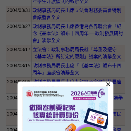
年學生升旗儀式的致辭全文
2004/03/31
政制事務局局長出席立法會財務委員會特別
會議發言全文
2004/03/27
政制事務局局長出席香港島各界聯合會「紀
念《基本法》頒布十四周年──政制發展研討
會」演辭全文
2004/03/17
立法會：政制事務局局長就「尊重及遵守
《基本法》所訂定的原則」議案的演辭全文
2004/03/15
政制事務局局長出席「《基本法》頒布十四
周年」座談會演辭全文
2004/03/08
政制事務局局長出席九龍總商會政制發展座
×
談會演辭全文
2004/02/25
立法會：修訂《選舉管理委員會(立法會選舉
資助)(申請及支付程序)規例》
2004/02/25
立法會：政制事務局局長就「立即諮詢市民
對普選的意見」議案的發言全文
2004/02/24
政制事務局局長在香港教育工作者聯會聚會