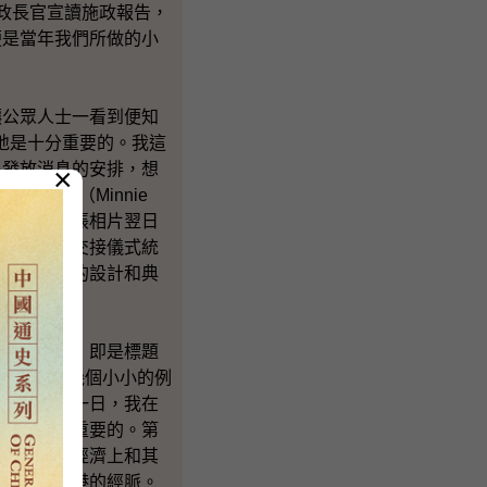
行政長官宣讀施政報告，
便是當年我們所做的小
公眾人士一看到便知
影場地是十分重要的。我這
出發放消息的安排，想
×
米尼老鼠（Minnie
如所料，這張相片翌日
七年時我是交接儀式統
，整個舞台的設計和典
一針見血，即是標題
等於政策。我有幾個小小的例
通，所以有一日，我在
的議題是很重要的。第
九個省區在經濟上和其
通九省與香港的經脈。