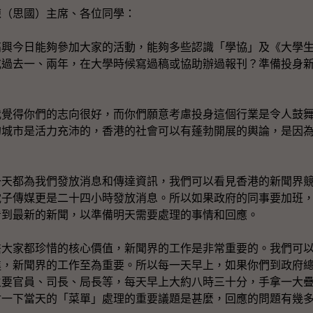
陳（思國）主席、各位同學：
今日能夠參加大家的活動，能夠多些認識「學協」及《大學生
或過去一、兩年，在大學時候寫過稿或協助辦過報刊？準備投身
得你們的志向很好，而你們願意考慮投身這個行業是令人鼓舞
的城市是活力充沛的，香港的社會可以有蓬勃開展的輿論，是因
。
都為我們發放消息和傳達資訊，我們可以看見香港的新聞界競
電子傳媒更是二十四小時發放消息。所以如果政府的同事要加班
看到最新的新聞，以準備明天需要處理的事情和回應。
家都珍惜的核心價值，新聞界的工作是非常重要的。我們可以
進，新聞界的工作至為重要。所以每一天早上，如果你們到政府
主要官員、司長、局長等，每天早上大約八時三十分，手拿一大
討一下當天的「菜單」處理的重要議題是甚麼，回應的問題有幾