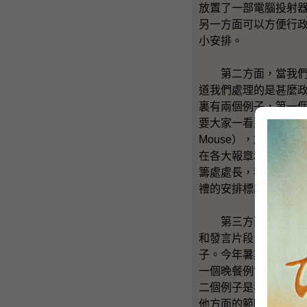
放置了一部電腦投射器（
另一方面可以方便行
小安排。
第二方面，當我們安
道我們處理的是甚麼政策，
裏有兩個例子，第一
要大家一看那幅相片便知
Mouse），加上董
在各大報章和國際傳
籌處處長，我們要安
禮的安排標誌着交接
第三方面我覺得非常
和發言片段，以及我們的政
子。今年暑期，我們
一個晚餐例會與大家
二個例子是我們今年
他方面的範疇上要多