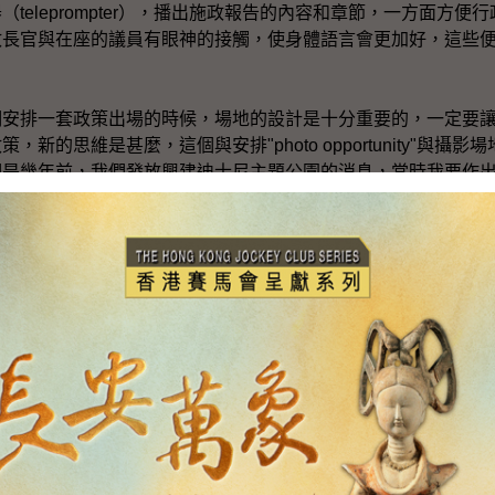
teleprompter），播出施政報告的內容和章節，一方面方便
政長官與在座的議員有眼神的接觸，使身體語言會更加好，這些
排一套政策出場的時候，場地的設計是十分重要的，一定要讓
新的思維是甚麼，這個與安排"photo opportunity"與攝
個是幾年前，我們發放興建迪士尼主題公園的消息，當時我要作
道是怎樣的一回事，所以便安排米奇老鼠（Mickey Mouse）和
（建華）先生，陳（方安生）太和迪士尼公司的首腦一起拍攝。果
媒登載。第二張（相片）是更加重要的歷史時刻，一九九六、九
排交接儀式的典禮，大家都可以看到這幅相是充滿着主權的象徵
儀式的歷史意義。
重要的，是我們作為主要官員要盡量把政策精簡濃縮，使可以
策要完全結合，即是"headline"等於"soundbite"，亦
非常著重與中央的溝通，以及各黨派要有機會與中央政府加強溝
談到，香港社會開始吹「和風」，這對我們處理這個比較爭議性
暑假開始處理「９＋２」的工作，即是香港和澳門兩個特區，與
合作，在這個政策範疇上，有一個非常重要的訊息，就是需要打