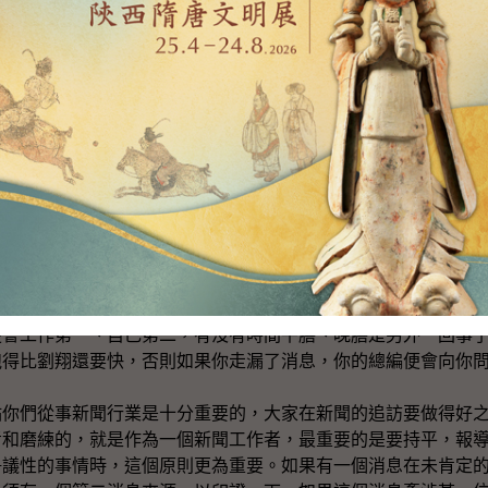
交通運輸、航運、旅遊、鐵路、航空等等的網絡，我們的訊息與
剛剛完成選舉，今年的選舉有一個新猷，就是為了鼓勵有政黨
「十元一票」的資助計劃，希望鼓勵多些人士參與選舉，在選舉
的）標題，是清楚說明政策的目的。
「板斧」，但卻不是一定每次都能夠運用，因為政策的本質和
技巧和對自己的提醒。講完我們的工作，也是時間講一講你們的
為有好幾方面是要關心和掌握的，特別有兩點我想藉今天機會向
聞界的工作時，第一步是做前線記者的話，便要訓練自己「鐵
便會工作第一、自己第二，有沒有時間午膳、晚膳是另外一回事
跑得比劉翔還要快，否則如果你走漏了消息，你的總編便會向你
們從事新聞行業是十分重要的，大家在新聞的追訪要做得好之
考和磨練的，就是作為一個新聞工作者，最重要的是要持平，報
爭議性的事情時，這個原則更為重要。如果有一個消息在未肯定