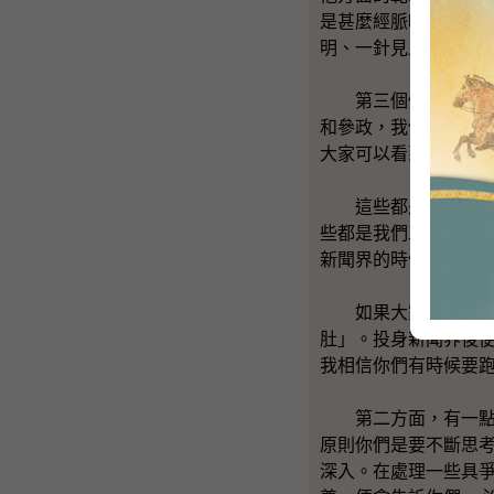
是甚麼經脈呢？即是
明、一針見血的。
第三個例子是，我們
和參政，我們推出了
大家可以看到（訪問
這些都是一些基本的
些都是我們工作上的
新聞界的時候，我認
如果大家將來投身新
肚」。投身新聞界後
我相信你們有時候要
第二方面，有一點你
原則你們是要不斷思
深入。在處理一些具