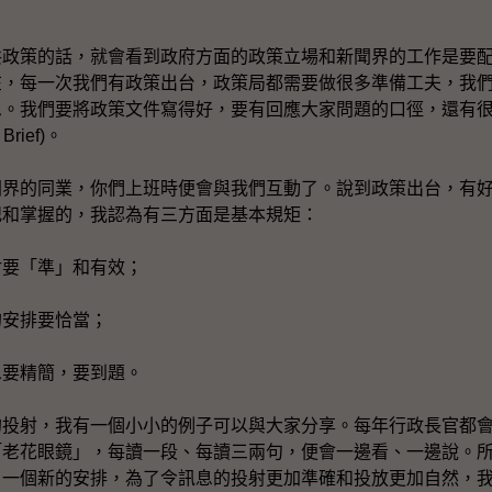
策的話，就會看到政府方面的政策立場和新聞界的工作是要配
在，每一次我們有政策出台，政策局都需要做很多準備工夫，我
息。我們要將政策文件寫得好，要有回應大家問題的口徑，還有
 Brief)。
的同業，你們上班時便會與我們互動了。說到政策出台，有好
記和掌握的，我認為有三方面是基本規矩：
射要「準」和有效；
的安排要恰當；
息要精簡，要到題。
射，我有一個小小的例子可以與大家分享。每年行政長官都會
「老花眼鏡」，每讀一段、每讀三兩句，便會一邊看、一邊說。
了一個新的安排，為了令訊息的投射更加準確和投放更加自然，