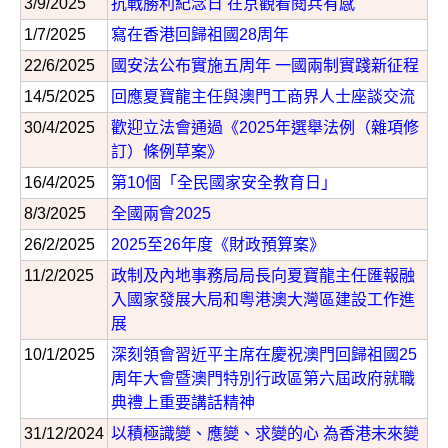
3/9/2025
抗戰勝利紀念日 在京觀看閱兵有感
1/7/2025
寫在香港回歸祖國28周年
22/6/2025
國安法公布實施五周年 一國兩制實踐新征程
14/5/2025
回應夏寶龍主任與澳門工商界人士座談交流
30/4/2025
歡迎立法會通過《2025年選舉法例（雜項修
訂）條例草案》
16/4/2025
第10個「全民國家安全教育日」
8/3/2025
全國兩會2025
26/2/2025
2025至26年度《財政預算案》
11/2/2025
政制及內地事務局局長向夏寶龍主任匯報融
入國家發展大局和粵港澳大灣區建設工作進
展
10/1/2025
深刻領會習近平主席在慶祝澳門回歸祖國25
周年大會暨澳門特別行政區第六屆政府就職
典禮上重要講話精神
31/12/2024
以積極識變、應變、求變的心 為香港未來變