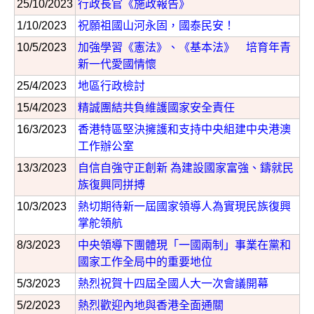
25/10/2023
行政長官《施政報告》
1/10/2023
祝願祖國山河永固，國泰民安！
10/5/2023
加強學習《憲法》、《基本法》 培育年青
新一代愛國情懷
25/4/2023
地區行政檢討
15/4/2023
精誠團結共負維護國家安全責任
16/3/2023
香港特區堅決擁護和支持中央組建中央港澳
工作辦公室
13/3/2023
自信自強守正創新 為建設國家富強、鑄就民
族復興同拼搏
10/3/2023
熱切期待新一屆國家領導人為實現民族復興
掌舵領航
8/3/2023
中央領導下團體現「一國兩制」事業在黨和
國家工作全局中的重要地位
5/3/2023
熱烈祝賀十四屆全國人大一次會議開幕
5/2/2023
熱烈歡迎內地與香港全面通關