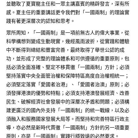
並聽取了夏寶龍主任和一眾主講嘉賓的精辟發言，深有所
感。夏主任的重要講話更令我們對「一國兩制」的理論實
踐有著更深層次的認知和思考。
眾所周知，「一國兩制」是一項前無古人的偉大事業，從
科學構想到變成生動現實，幾經風雨波折，從實踐和體驗
中不斷得到總結和豐富完善，最終取得了舉世公認的成
功，並形成了完整的理論體系和可供遵循的重要原則，包
括必須全面准確、堅定不移貫徹「一國兩制」方針；必須
堅持落實中央全面管治權和保障特區高度自治權相統一；
必須堅定落實「愛國者治港」、「愛國者治澳」原則；必
須發揮港澳的優勢和特點；必須支持港澳發展經濟、改善
民生、破解經濟社會發展中的深層次矛盾和問題；必須構
建更廣泛的國內外支持「一國兩制」的統一戰線，以及必
須融入和服務國家發展大局等。而堅持和完善特區行政主
導，亦必然是新時代貫徹「一國兩制」方針的另一項重要
原則，亦是「一國兩制」實踐行穩致遠的必然要求。