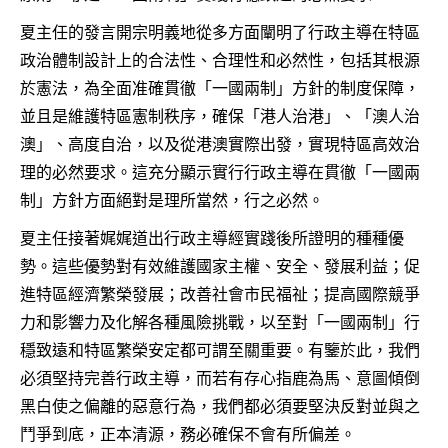
夏主任的發言開宗明義地從多方面闡明了行政主導在特區
政治體制設計上的合法性、合理性和必然性，包括其根源
於憲法，為全面准確貫徹「一國兩制」方針的制度保障，
並且是維護特區憲制秩序，確保「港人治港」、「澳人治
澳」、高度自治，以及從港澳實際出發，實現特區高效治
理的必然要求。這充分顯示實行行政主導在貫徹「一國兩
制」方針方面絕對是理所當然，行之必然。
夏主任接著娓娓道出行政主導經實踐後所證明的種種優
勢。這些優勢對有效維護國家主權、安全、發展利益；促
進特區經濟繁榮發展；改善社會市民福祉；提高國際競爭
力和影響力及化解各種風險挑戰，以至對「一國兩制」行
穩致遠和特區繁榮安定都可謂至關重要。有鑒於此，我們
必須堅持完善行政主導，而若有存心指鹿為馬、意圖傾倒
黑白使之偏離的惡意行為，我們都必須要堅決反對並與之
鬥爭到底，正本清源，務必確保不會有所偏差。