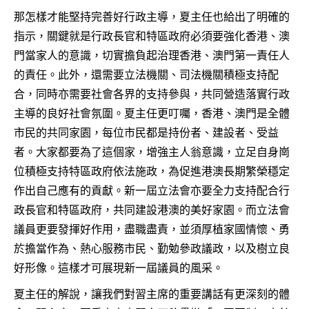
那怎樣才能堅持完善好行政主導，夏主任也給出了明確的
指示，關鍵就是行政長官和特區政府必須要強化香港、澳
門當家人的意識，切實擔負起治理香港、澳門第一責任人
的責任。此外，還需要立法機關、司法機關積極支持配
合，同時亦需要社會各界的支持參與，共同營造落實行政
主導的良好社會氛圍。夏主任更叮囑，香港、澳門是全體
市民的共同家園，每位市民都是持份者、建設者、受益
者。大家都要為了這個家，增強主人翁意識，立足自身崗
位積極支持特區政府依法施政，為促進港澳長期繁榮穩定
作出自己應有的貢獻。新一屆立法會亦要全力支持配合行
政長官和特區政府，共同建設港澳的美好家園。而立法會
議員更要發揮好作用，盡職盡責，並須厚植家國情懷、勇
於擔當作為、熱心服務市民、勤勉參政議政，以及樹立良
好形像。這樣才可展現新一屆議員的風采。
夏主任的解說，讓我們對習主席的重要講話有更深刻的體