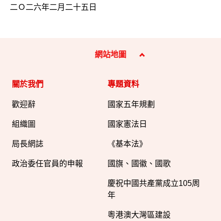
二Ｏ二六年二月二十五日
網站地圖
關於我們
專題資料
歡迎辭
國家五年規劃
組織圖​
國家憲法日
局長網誌
《基本法》
政治委任官員的申報
國旗、國徽、國歌
慶祝中國共產黨成立105周
年
粵港澳大灣區建設