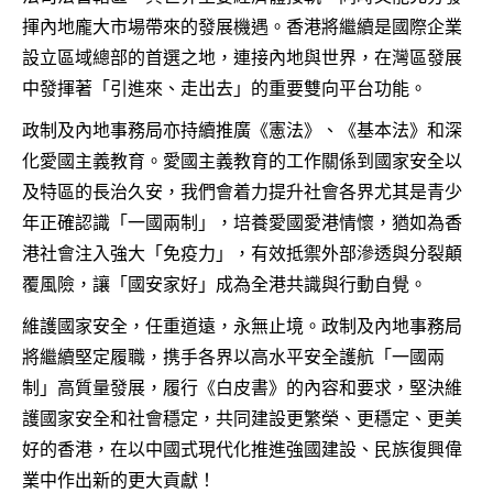
揮內地龐大市場帶來的發展機遇。香港將繼續是國際企業
設立區域總部的首選之地，連接內地與世界，在灣區發展
中發揮著「引進來、走出去」的重要雙向平台功能。
政制及內地事務局亦持續推廣《憲法》、《基本法》和深
化愛國主義教育。愛國主義教育的工作關係到國家安全以
及特區的長治久安，我們會着力提升社會各界尤其是青少
年正確認識「一國兩制」，培養愛國愛港情懷，猶如為香
港社會注入強大「免疫力」，有效抵禦外部滲透與分裂顛
覆風險，讓「國安家好」成為全港共識與行動自覺。
維護國家安全，任重道遠，永無止境。政制及內地事務局
將繼續堅定履職，携手各界以高水平安全護航「一國兩
制」高質量發展，履行《白皮書》的內容和要求，堅決維
護國家安全和社會穩定，共同建設更繁榮、更穩定、更美
好的香港，在以中國式現代化推進強國建設、民族復興偉
業中作出新的更大貢獻！