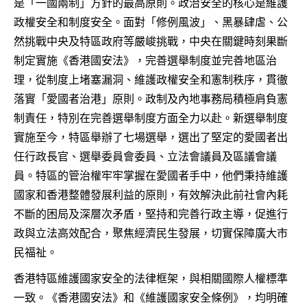
是「一國兩制」方針的最高原則。政治安全的核心是維護
政權安全和制度安全。面對「修例風波」、黑暴肆虐、公
然挑戰中央及特區政府等嚴峻挑戰，中央在關鍵時刻果斷
制定實施《香港國安法》，完善選舉制度並完善地區治
理，從制度上堵塞漏洞、維護政權安全和憲制秩序，貫徹
落實「愛國者治港」原則。政制及內地事務局積極肩負憲
制責任，特別在完善選舉制度方面全力以赴。新選舉制度
實施至今，特區舉辦了七場選舉，選出了堅定的愛國者出
任行政長官、選舉委員會委員、立法會議員及區議會議
員。特區的管治權牢牢掌握在愛國者手中，他們秉持維護
國家和香港整體發展利益的原則，有效解決此前社會內耗
不斷的困局及深層次矛盾，堅持和完善行政主導，促進行
政與立法高效配合，聚焦經濟民生發展，切實保障廣大市
民福祉。
香港特區維護國家安全的法律框架，與相關國際人權標準
一致。《香港國安法》和《維護國家安全條例》，均明確