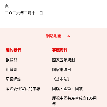
完
二Ｏ二六年二月十一日
網站地圖
關於我們
專題資料
歡迎辭
國家五年規劃
組織圖​
國家憲法日
局長網誌
《基本法》
政治委任官員的申報
國旗、國徽、國歌
慶祝中國共產黨成立105周
年