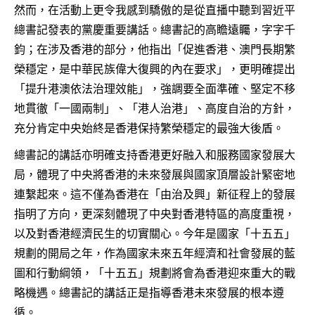
然而，在活動上更令我感到驕傲的是從直播中聽到習近平
總書記發表的黨慶重要講話。總書記的高瞻遠矚，字字千
鈞；在涉及香港的部分，他指出「促進香港、澳門長期繁
榮穩定，是中華民族偉大復興的內在要求」，更明確提出
「提升港澳依法治理效能」，強調要全面準確、堅定不移
地貫徹「一國兩制」、「港人治港」、高度自治的方針，
充分肯定中央始終是香港保持繁榮穩定的最強大後盾。
總書記的講話亦明確支持香港更好融入和服務國家發展大
局，體現了中央將香港的未來發展與國家頂層設計緊密地
連繫起來。這不僅為香港在「由治及興」新征程上的發展
指明了方向，更深刻體現了中央對香港特區的高度重視，
以及對香港經濟民生的切實關心。今年是國家「十五五」
規劃的開局之年，作為國家未來五年經濟和社會發展的藍
圖和行動綱領，「十五五」規劃將會為香港迎來重大的戰
略機遇。總書記的講話正是指導香港未來發展的根本遵
循。