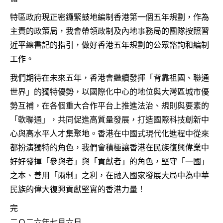
特區政府現正密鑼緊鼓地編制香港第一個五年規劃，作為
主責的政策局，我會帶領政制及內地事務局的團隊按照習
近平總書記的指引，做好香港五年規劃的公眾諮詢和編制
工作。
我們期待在未來五年，香港會繼續發揮「背靠祖國、聯通
世界」的獨特優勢，以國際化中心的地位與大灣區城市優
勢互補，在各個重大合作平台上推進法治、規則與要素的
「軟聯通」，共同促進高質量發展，打造國際科技創新中
心與高水平人才集聚地。香港在中國式現代化進程中從來
都扮演獨特的角色，我們會積極讓香港在民族復興偉業中
好好發揮「參與者」與「貢獻者」的角色，堅守「一國」
之本、善用「兩制」之利，在融入國家發展大局中為中華
民族的偉大復興貢獻堅實的香港力量！
完
二Ｏ二六年七月六日