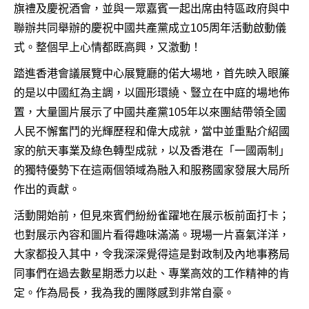
旗禮及慶祝酒會，並與一眾嘉賓一起出席由特區政府與中
聯辦共同舉辦的慶祝中國共產黨成立105周年活動啟動儀
式。整個早上心情都既高興，又激動！
踏進香港會議展覽中心展覽廳的偌大場地，首先映入眼簾
的是以中國紅為主調，以圓形環繞、豎立在中庭的場地佈
置，大量圖片展示了中國共產黨105年以來團結帶領全國
人民不懈奮鬥的光輝歷程和偉大成就，當中並重點介紹國
家的航天事業及綠色轉型成就，以及香港在「一國兩制」
的獨特優勢下在這兩個領域為融入和服務國家發展大局所
作出的貢獻。
活動開始前，但見來賓們紛紛雀躍地在展示板前面打卡；
也對展示內容和圖片看得趣味滿滿。現場一片喜氣洋洋，
大家都投入其中，令我深深覺得這是對政制及內地事務局
同事們在過去數星期悉力以赴、專業高效的工作精神的肯
定。作為局長，我為我的團隊感到非常自豪。