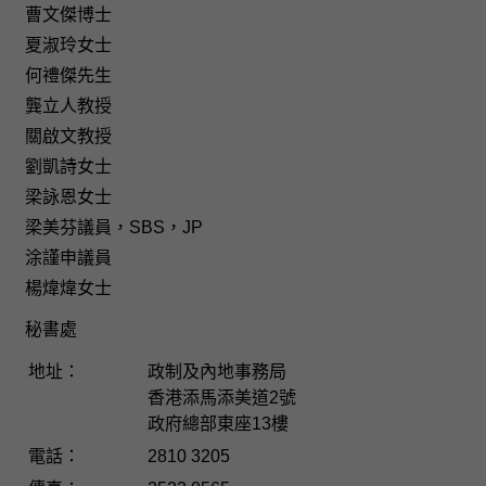
曹文傑博士
夏淑玲女士
何禮傑先生
龔立人教授
關啟文教授
劉凱詩女士
梁詠恩女士
梁美芬議員，SBS，JP
涂謹申議員
楊煒煒女士
秘書處
地址：
政制及內地事務局
香港添馬添美道2號
政府總部東座13樓
電話：
2810 3205