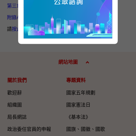
(502KB)
第三章 : 審研結果及建議
(4.34MB)
附錄A - H
(4.52MB)
請
按此
下載整份報告
網站地圖
關於我們
專題資料
歡迎辭
國家五年規劃
組織圖​
國家憲法日
局長網誌
《基本法》
政治委任官員的申報
國旗、國徽、國歌