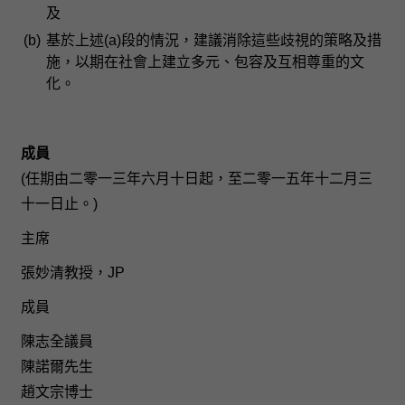
及
(b)
基於上述(a)段的情況，建議消除這些歧視的策略及措
施，以期在社會上建立多元、包容及互相尊重的文
化。
成員
(任期由二零一三年六月十日起，至二零一五年十二月三
十一日止。)
主席
張妙清教授，JP
成員
陳志全議員
陳諾爾先生
趙文宗博士