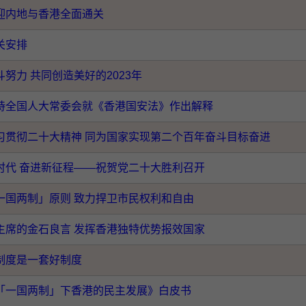
迎内地与香港全面通关
关安排
努力 共同创造美好的2023年
持全国人大常委会就《香港国安法》作出解释
习贯彻二十大精神 同为国家实现第二个百年奋斗目标奋进
时代 奋进新征程——祝贺党二十大胜利召开
一国两制」原则 致力捍卫市民权利和自由
主席的金石良言 发挥香港独特优势报效国家
制度是一套好制度
「一国两制」下香港的民主发展》白皮书