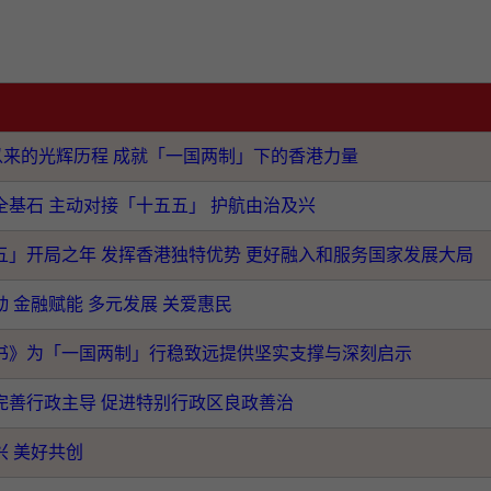
年以来的光辉历程 成就「一国两制」下的香港力量
全基石 主动对接「十五五」 护航由治及兴
五」开局之年 发挥香港独特优势 更好融入和服务国家发展大局
动 金融赋能 多元发展 关爱惠民
书》为「一国两制」行稳致远提供坚实支撑与深刻启示
完善行政主导 促进特别行政区良政善治
兴 美好共创