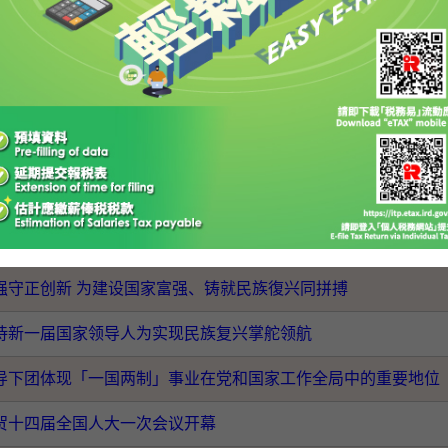
官《施政报告》
国山河永固，国泰民安！
习《宪法》、《基本法》 培育年青新一代爱国情怀
政检讨
结共负维护国家安全责任
区坚决拥护和支持中央组建中央港澳工作办公室
强守正创新 为建设国家富强、铸就民族復兴同拼搏
待新一届国家领导人为实现民族复兴掌舵领航
导下团体现「一国两制」事业在党和国家工作全局中的重要地位
贺十四届全国人大一次会议开幕