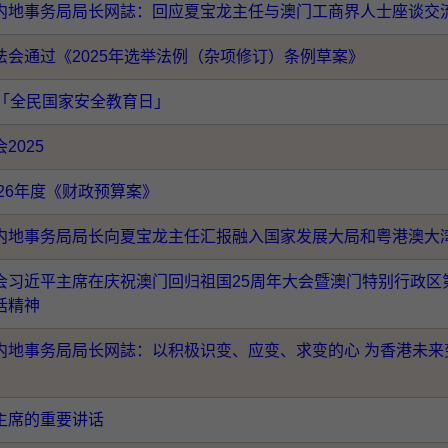
内地事务局局长网誌：回应夏宝龙主任与澳门工商界人士座谈交
法会通过《2025年选举法例（杂项修订）条例草案》
个「全民国家安全教育日」
2025
至26年度《财政预算案》
内地事务局局长向夏宝龙主任汇报融入国家发展大局和粤港澳大
会习近平主席在庆祝澳门回归祖国25周年大会暨澳门特别行政区
话精神
内地事务局局长网誌：以积极识变、应变、求变的心 为香港未来
主席的重要讲话