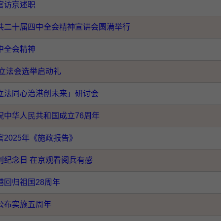
官访京述职
共二十届四中全会精神宣讲会圆满举行
中全会精神
年立法会选举启动礼
立法同心治港创未来」研讨会
祝中华人民共和国成立76周年
官2025年《施政报告》
利纪念日 在京观看阅兵有感
港回归祖国28周年
公布实施五周年