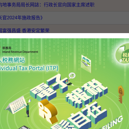
内地事务局局长网誌：行政长官向国家主席述职
长官2024年施政报告》
国富强昌盛 香港安定繁荣
会三中全会精神 为国家推进中国式现代化作出贡献
十届三中全会胜利闭幕–引领国家新航向，照亮香港创未来
感
国两会精神座谈会
条今立法，国安夙愿终得偿
打造更辉煌璀璨的2024年
国港澳研究会成立十周年庆祝大会感想