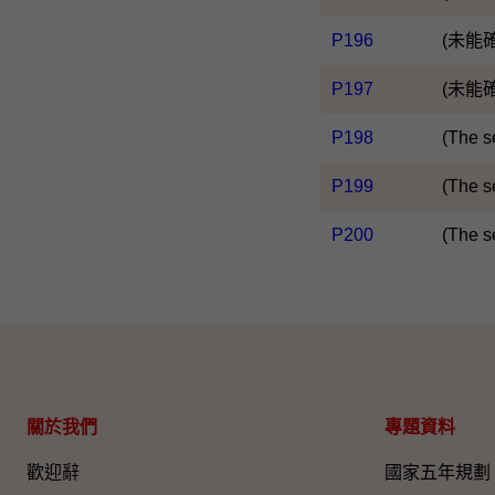
P196
(未能
P197
(未能
P198
(The s
P199
(The s
P200
(The s
關於我們
專題資料
歡迎辭
國家五年規劃