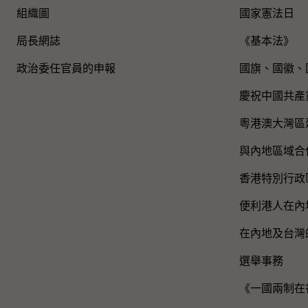
組織圖​
國家憲法日
局長網誌
《基本法》
政治委任官員的申報
國旗、國徽、
慶祝中國共產
粵港澳大灣區
與內地區域合
香港特別行政
便利港人在內
在內地及台灣
選舉事務
《一國兩制在