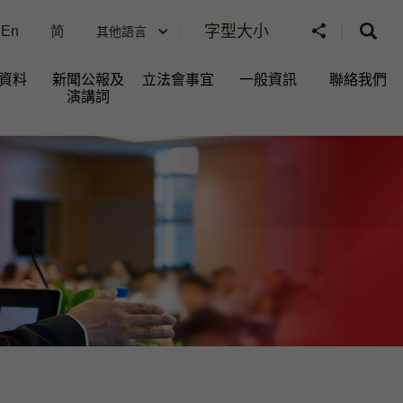
字型大小
En
简
其他語言
資料
新聞公報及
立法會事宜
一般資訊​
聯絡我們
演講詞