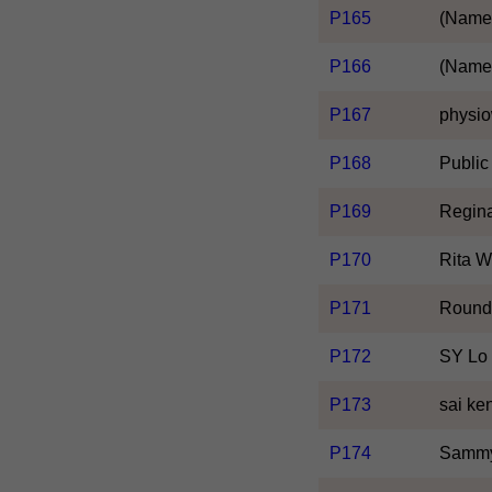
P165
(Name 
P166
(Name 
P167
physio
P168
Public
P169
Regina
P170
Rita 
P171
Roundt
P172
SY Lo
P173
sai ke
P174
Sammy