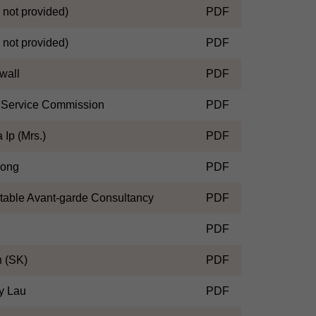
not provided)
PDF
not provided)
PDF
wall
PDF
 Service Commission
PDF
 Ip (Mrs.)
PDF
Wong
PDF
able Avant-garde Consultancy
PDF
PDF
n (SK)
PDF
 Lau
PDF