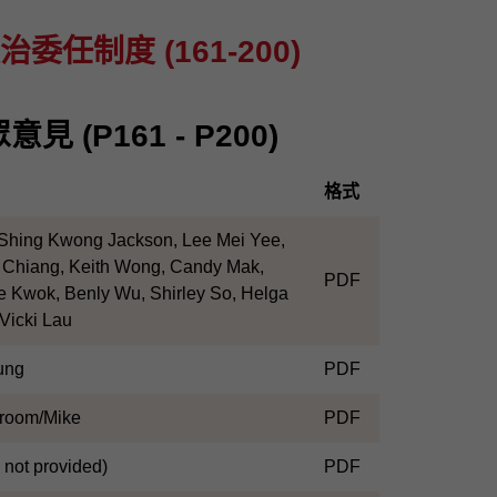
任制度 (161-200)
 (P161 - P200)
格式
Shing Kwong Jackson, Lee Mei Yee,
 Chiang, Keith Wong, Candy Mak,
PDF
e Kwok, Benly Wu, Shirley So, Helga
Vicki Lau
ung
PDF
Broom/Mike
PDF
not provided)
PDF