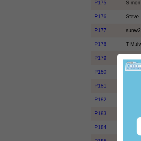
P175
Simon
P176
Steve
P177
sunw
P178
T Mul
P179
Teren
P180
TO Tip
P181
Tsang
P182
W. M.
P183
Wong Y
P184
YT Ch