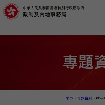
主頁
>
專題資料
>
進一步