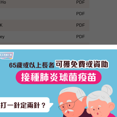
 Ho
PDF
PDF
2K
PDF
vey
PDF
ce Cheng
PDF
-lam
PDF
 Ka Kau
PDF
 Chen
PDF
ee Him (Dr.)
PDF
an
PDF