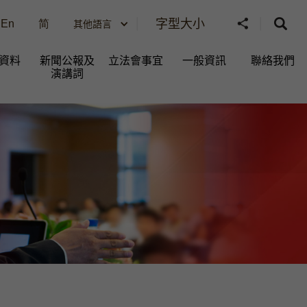
字型大小
En
简
其他語言
資料
新聞公報及
立法會事宜
一般資訊​
聯絡我們
演講詞