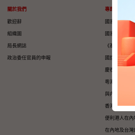
關於我們
專題資料
歡迎辭
國家五年規劃
組織圖​
國家憲法日
局長網誌
《基本法》
政治委任官員的申報
國旗、國徽、
慶祝中國共產
粵港澳大灣區
與內地區域合
香港特別行政
便利港人在內
在內地及台灣