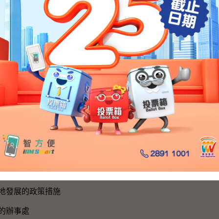
新聞公報及演講詞
新聞公報
演講詞
活動
國歌
黨成立105周年
建設
作
區政府與內地的官方聯繫
地發展的政策措施
的辦事處