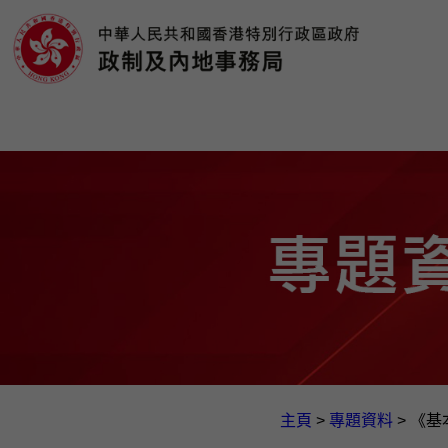
主頁
>
專題資料
>
《基