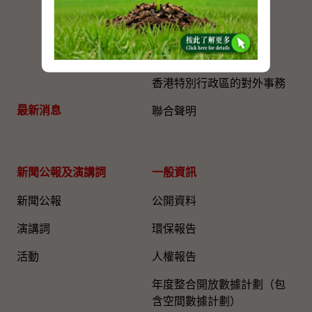
政治委任制度官員守則
(2022年7月1日起生效)
(PDF)
香港特別行政區的對外事務
最新消息
聯合聲明
新聞公報及演講詞
一般資訊​
新聞公報
公開資料
演講詞
環保報告
活動
人權報告
年度整合開放數據計劃（包
含空間數據計劃）