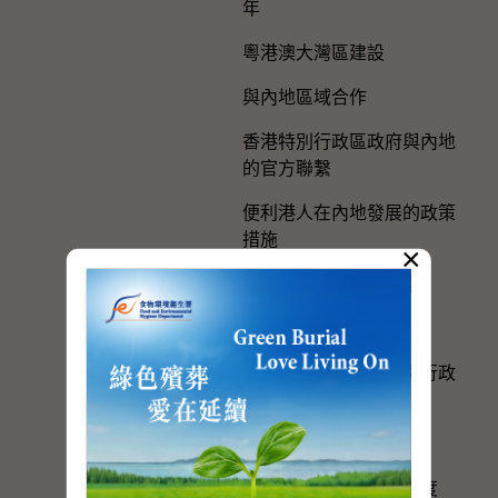
年
粵港澳大灣區建設
與內地區域合作
香港特別行政區政府與內地
的官方聯繫
便利港人在內地發展的政策
措施
×
在內地及台灣的辦事處
選舉事務
《一國兩制在香港特別行政
區的實踐》白皮書
個人權利
進一步發展政治委任制度