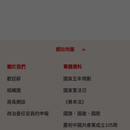
網站地圖
關於我們
專題資料
歡迎辭
國家五年規劃
組織圖​
國家憲法日
局長網誌
《基本法》
政治委任官員的申報
國旗、國徽、國歌
慶祝中國共產黨成立105周