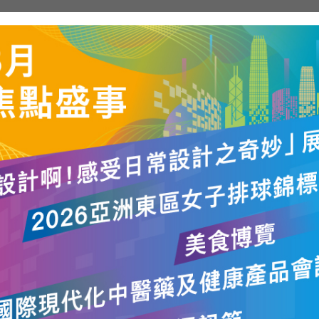
聽取立法會就香港五年規劃的專題研究及意見收集報告
（29/5/2
acebook專頁帖文：舉行部門首長會議 領導全政府制定首份
2026）（只有中文）
acebook專頁帖文：港區全國人大代表和港區全國政協委員香
2026）（只有中文）
於行政會議前會見傳媒開場發言及答問內容（附短片）
（21/4/