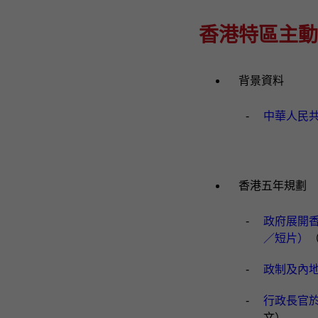
香港特區主動
背景資料
-
中華人民
香港五年規劃
-
政府展開香
／短片）
（
-
政制及內
-
行政長官
文）