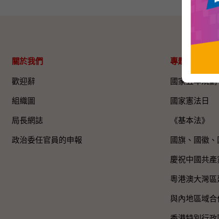
關於我們
專題資料
歡迎辭
國家五年規劃
組織圖​
國家憲法日
局長網誌
《基本法》
政治委任官員的申報
國旗、國徽、
慶祝中國共產
粵港澳大灣區
與內地區域合
香港特別行政