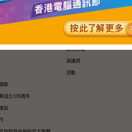
網站地圖
新聞公報及演講詞
新聞公報
演講詞
活動
國歌
黨成立105周年
建設
作
區政府與內地的官方聯繫