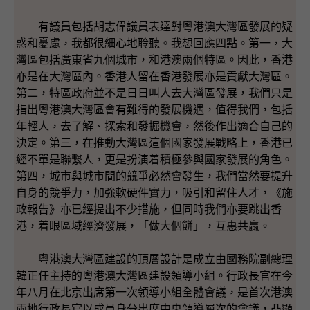
有議員包括胡志偉議員表達對粵港澳大灣區發展的疑
惑和憂慮，我都很細心地聆聽。我想回應四點。第一，大
灣區包括廣東省九個城市，和港澳兩個特區。因此，香港
亦是在大灣區內。香港人留在香港發展亦是貢獻大灣區。
第二，特區政府並不是日日叫人去大灣區發展，我們只是
指出粵港澳大灣區會有難得的發展機遇，值得我們，包括
年輕人，去了解、探索和發掘機會，然後作出適合自己的
決定。第三，在推動大灣區這個國家發展戰略上，香港已
經不單是聯繋人，更是扮演着積極參與國家發展的角色。
第四，城市與城市間的競爭必然會發生，我們當然要提升
自身的競爭力，加強軟硬件實力，吸引和留住人才，《施
政報告》亦已經提出不少措施，但同時我們亦要跳出香
港，着眼區域經濟發展，「做大個餅」，互惠共贏。
粵港澳大灣區建設的頂層設計是成立由國務院副總理
韓正任主持的粵港澳大灣區建設領導小組。行政長官在今
年八月在北京出席第一次領導小組全體會議，是首次港澳
兩地行政長官以成員身分出席中央領導層次的會議，凸顯