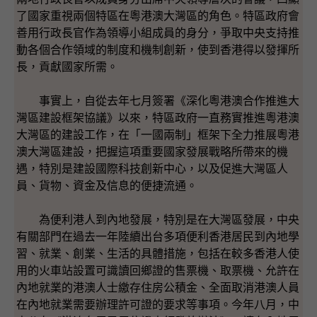
了國家重視兩個特區在粵港澳大灣區的角色。特區政府會
善用行政長官作為領導小組成員的身分，爭取中央支持推
動各個合作領域的制度和機制創新，使到香港得以發揮所
長，貢獻國家所需。
事實上，自從去年七月簽署《深化粵港澳合作推進大
灣區建設框架協議》以來，特區政府一直務實推進粵港澳
大灣區的建設工作，在「一國兩制」框架下全力推展粵港
澳大灣區建設，把握這項重要國家發展戰略所帶來的機
遇，特別是建設國際科技創新中心，以及促進大灣區人
員、貨物、資金及信息的便捷流通。
為便利港人到內地發展，特別是在大灣區發展，中央
有關部門在過去一年陸續出台多項便利香港居民到內地學
習、就業、創業、生活的具體措施，包括在較多香港人使
用的火車站設置可識讀回鄉證的售票機、取票機、允許在
內地就業的港澳人士繳存住房公積金、全面取消港澳人員
在內地就業需要辦理許可證的要求等事項。今年八月，中