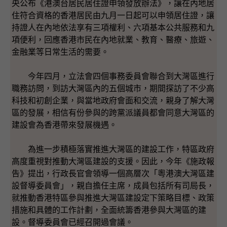
央公布《港澳台居民居住證申領發放辦法》，讓在內地居
住符合資格的香港居民由九月一日起可以申領居住證，讓
持證人在內地依法享有三項權利、六項基本公共服務和九
項便利，回應香港市民在內地就業、教育、醫療、旅遊、
金融業等日常生活的需要。
今年四月，立法會四個事務委員會聯合到大灣區進行
職務訪問，到訪大灣區內的五個城市，期間探訪了不少高
科技和初創企業，與當地政府會面和交流，親身了解大灣
區的發展，相信有份參與的跨黨派議員都會同意大灣區的
建設會為香港帶來發展機遇。
為進一步積極落實推進大灣區的建設工作，特區政府
高度重視對推動大灣區建設的支援。因此，今年《施政報
告》提出，行政長官會領導一個高層次「粵港澳大灣區建
設督導委員會」，親自擔任主席，成員包括所有司局長，
就推動香港特區參與推進大灣區建設定下策略目標、政策
措施和具體的工作計劃，全面統籌香港參與大灣區的建
設。督導委員會已經召開過會議。