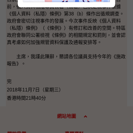
前，個人資料私隱專員公署（公署）已決定就事件根據
《個人資料（私隱）條例》第38（b）條作出循規調查。
政府會密切注視事件的發展。今次事件反映《個人資料
（私隱）條例》（《條例》）有修訂和改善的空間。特區
政府會聯同公署檢視《條例》的相關規定和罰則，並會認
真考慮如何加強規管資料保護及通報安排等。
主席，我謹此陳辭，懇請各位議員支持今年的《施政
報告》。
完
2018年11月7日（星期三）
香港時間21時40分
網站地圖