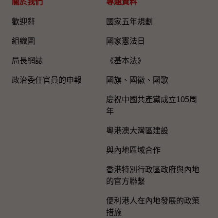
關於我們
專題資料
歡迎辭
國家五年規劃
組織圖​
國家憲法日
局長網誌
《基本法》
政治委任官員的申報
國旗、國徽、國歌
慶祝中國共產黨成立105周
年
粵港澳大灣區建設
與內地區域合作
香港特別行政區政府與內地
的官方聯繫
便利港人在內地發展的政策
措施