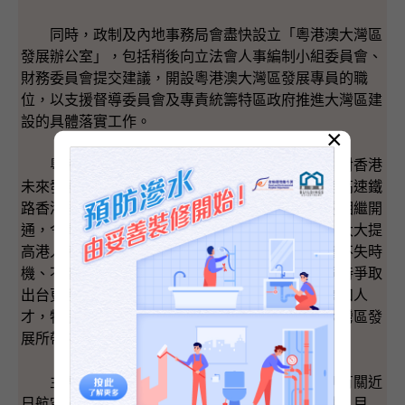
同時，政制及內地事務局會盡快設立「粵港澳大灣區
發展辦公室」，包括稍後向立法會人事編制小組委員會、
財務委員會提交建議，開設粵港澳大灣區發展專員的職
位，以支援督導委員會及專責統籌特區政府推進大灣區建
設的具體落實工作。
×
粵港澳大灣區將為香港提供嶄新的重大機遇，對香港
未來發展舉足輕重。而大型跨境基建、包括廣深港高速鐵
路香港段、港珠澳大橋、蓮塘／香園圍陸路口岸的相繼開
通，令粵港澳「一小時生活圈」的布局基本完備，大大提
高港人港企到內地發展的誘因和便利。特區政府會不失時
機、不斷細化、深化和優化建設大灣區的工作，同時爭取
出台更多便利港人的政策措施，以便協助香港企業和人
才，特別是年輕朋友，了解及抓緊在內地特別是大灣區發
展所帶來的難得機遇。
主席，最後，就梁繼昌議員及莫乃光議員提到有關近
日航空公司外洩客戶個人資料，政府高度關注事件。目