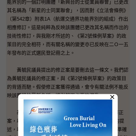
能界別的一個訂明團體「新興台的士從業員聯會」已更改
其名稱為「新星的士同業聯會」，因而對《立法會條例》
（第542章）附表1A（航運交通界功能界別的組成）作出
相應修訂。這是純粹為反映該團體已更改其名稱而作出的
技術性修訂，與我剛才所述的、《第2號條例草案》的政
策目的完全相符，而有關名稱的變更亦已反映在二Ｏ一五
年發布的正式選民登記冊之上。
黃毓民議員提出的修正案是要刪去這一條文。我們認
為黃毓民議員的修正案，與《第2號條例草案》的政策目
的背道而馳。假使修正案獲得通過，會令有關法例不能反
×
映該團體的最新名稱，將引起不必要的混亂。
基於上述原因，我懇請委員反對黃毓民議員的修正
案，以保留《第2號條例草案》第5條中對不同選舉的提
述，以及原有的第12（2）條，使相關選舉法例能夠準確