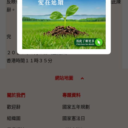
反映有關的政策和有關界別的最新的事實情況。我謹此陳
辭。
完
２０１６年６月２日（星期四）
香港時間１１時３５分
網站地圖
關於我們
專題資料
歡迎辭
國家五年規劃
組織圖​
國家憲法日