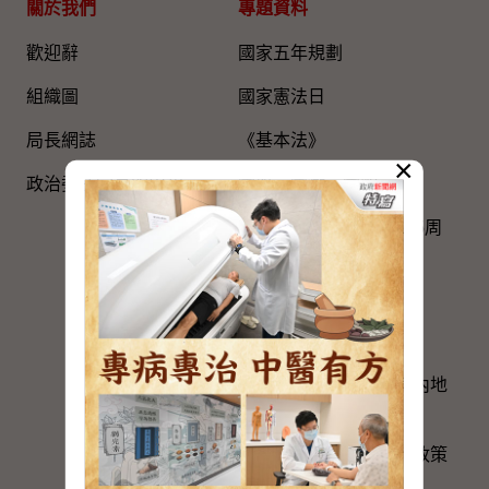
關於我們
專題資料
歡迎辭
國家五年規劃
組織圖​
國家憲法日
局長網誌
《基本法》
×
政治委任官員的申報
國旗、國徽、國歌
慶祝中國共產黨成立105周
年
粵港澳大灣區建設
與內地區域合作
香港特別行政區政府與內地
的官方聯繫
便利港人在內地發展的政策
措施