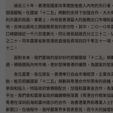
過去三十年，香港是國家改革開放後進入內地的先行者，
個落腳點。在國家「十二五」規劃的支持下加强合作，大大
利共贏的局面。事實上，內地是香港最大的服務出口市場和
地，反映出兩地之間服務貿易的密切性。其中，二Ｏ一Ｏ年
口總額接近一千六百億美元，同比增長超過百分之三十二，
之二十。同年廣東省新簽港商直接投資項目四千零五十一項
十二。
面對未來，我們要做的是好好的把握國家「十二五」規劃
遇，積極開拓內地市場，更好發揮香港的優勢，為國家的發
各位嘉賓、各位朋友，香港奉行自由市場經濟，企業充滿
銳。能否把握國家「十二五」規劃與粵港合作所帶來的商機
參與和投入。特區政府會積極配合，加强和廣東省合作，為
平台。我們會和廣東省政府繼續積極落實《粵港合作框架協
粵港在深圳前海和廣州南沙的合作，為香港業界和專業人士
新窗口。在過程中，我呼籲業界多發表意見，而今天的論壇