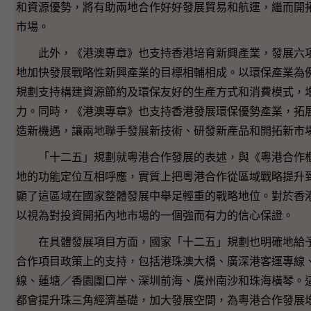
和資源優勢，將有助兩地合作好好發展貿易和航運，繼而開
市場。
此外，《港澳專章》也支持香港培育新興產業，發展六項
地加快發展戰略性新興產業的目標相輔相成。以環保產業為
規劃支持構建資源節約及環保友好的生產方式和消費模式，
力。同時，《港澳專章》也支持香港發展環保優勢產業，拓
造新機遇，讓兩地聯手發展新技術、研發新產品和開拓新市
「十二五」規劃就粵港合作發展的表述，與《粵港合作框
地的功能定位互相呼應，實質上把粵港合作從區域戰略提升
顯了這區域在國家整體發展中舉足輕重的戰略地位。對於香
以視為對投資開拓內地市場的一個強而有力的信心保證。
在具體發展項目方面，國家「十二五」規劃也明確地給予
合作項目政策上的支持，包括港珠澳大橋、廣深港客運專線
線、蓮塘／香園圍口岸、深圳前海、廣州南沙和珠海橫琴。
都會提升珠三角經濟基礎，加大發展空間，為粵港合作發展