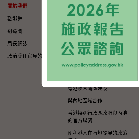
關於我們
專題資料
歡迎辭
國家五年規劃
組織圖​
國家憲法日
局長網誌
《基本法》
政治委任官員的申報
國旗、國徽、國歌
慶祝中國共產黨成立105周
年
粵港澳大灣區建設
與內地區域合作
香港特別行政區政府與內地
的官方聯繫
便利港人在內地發展的政策