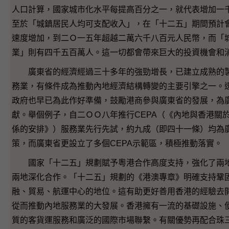
人口計算，國家城市化水平每提高百分之一，就代表增加一
至於「城鎮居民人均可支配收入」，在「十二五」期間預計
速度增加，到二Ｏ一五年超越二萬六千八百元人民幣，而「
業」則有四千五百萬人。這一切都會帶來巨大的投資機會和
廣東省的經濟經過三十多年的強勁增長，已建立成熟的製
務業，有條件成為推動內地經濟結構轉變的主要引擎之一。
政府也早已為此作好準備，鼓勵港商參與廣東省的發展，為
獻。舉個例子，自二ＯＯ八年推行CEPA（《內地與香港關
係的安排》）服務業先行先試，約九成（即四十一條）均為
策，而廣東省更設立了多個CEPA示範區，積極推動落實。
國家「十二五」規劃賦予粵港合作高度支持，強化了兩地
兩地深化合作。「十二五」規劃的《港澳專章》明確支持鞏
融、貿易、航運中心的地位。這有助更好善用香港的經驗去
從而推動內地服務業的大發展。香港擁有一流的基礎設施、
質的客貨運服務和廣泛的國際市場聯繫。有關優勢再配合珠