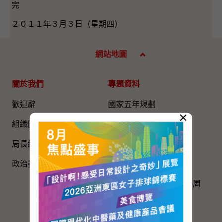
完
２０１１年３月３日（星期四）
網站地圖
關於我們
專題資料
歡迎辭
國家五年規劃
×
組織圖​
國家憲法日
局長網誌
《基本法》
政治委任官員的申報
國旗、國徽、國歌
慶祝中國共產黨成立105周
年
粵港澳大灣區建設