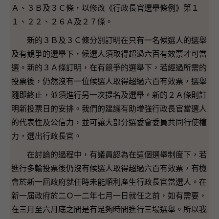
Ａ、３Ｂ及３Ｃ條，以修改《行政長官選舉條例》第１
１、２２、２６Ａ及２７條。
新的３Ｂ及３Ｃ條分別訂明在只有一名候選人的選舉
及有競爭的選舉下，候選人須取得超過六百有效票才可當
選。新的３Ａ條訂明，在有競爭的選舉下，若經過所需的
投票後，仍然沒有一位候選人取得超過六百有效票，選舉
隨即終止，並須進行另一次提名及選舉。新的２Ａ條則訂
明新投票日的安排。我們的建議有助增強行政長官當選人
的代表性及公信力，並可讓大部分選委會委員共同行使權
力，選出行政長官。
在討論的過程中，有議員認為在這個選舉制度下，若
進行多輪投票後仍沒有候選人取得超過六百有效票，有機
會於新一屆政府就任時未能順利產生行政長官當選人。在
新一屆政府於二Ｏ一二年七月一日就任之前，如有需要，
在三月至六月底之間是有足夠時間進行三場選舉。所以我