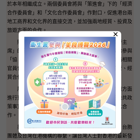
於本年相繼成立。兩個委員會將與「策進會」下的「經濟
合作委員會」和「文化合作委員會」作對口，促進港台兩
地工商界和文化界的直接交流，並加強兩地經貿、投資及
旅遊方面的合作。
×
財政司司長曾俊華在今年八月底以「協進會榮譽主
席」的名義，率領「協進會」全體成員訪台。期間除參與
「協、策」兩會的第一次聯席會議外，亦與台灣當局相關
官員會面，就未來兩地優先合作範疇，包括金融監管、經
貿合作和空運安排等達成積極的共識。
展望未來，我們會積極通過新合作平台，與台灣方面
進行更多元和更深層次的交流，並就雙方都關切的公共政
策事宜，包括雙邊經濟合作等事宜，進行磋商並深化合
作。
與此同時，我們亦致力加強與台灣商界、商會、台胞
團體及台灣在港機構的聯繫，讓台灣人士對香港的最新發