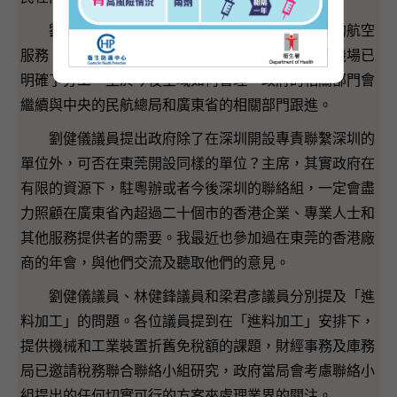
劉健儀議員提出幾方面的事宜。第一，珠三角的航空
服務。現時珠三角的航空服務是取得進度的，五個機場已
明確了分工。至於今後空域如何管理，政府的相關部門會
繼續與中央的民航總局和廣東省的相關部門跟進。
劉健儀議員提出政府除了在深圳開設專責聯繫深圳的
單位外，可否在東莞開設同樣的單位？主席，其實政府在
有限的資源下，駐粵辦或者今後深圳的聯絡組，一定會盡
力照顧在廣東省內超過二十個市的香港企業、專業人士和
其他服務提供者的需要。我最近也參加過在東莞的香港廠
商的年會，與他們交流及聽取他們的意見。
劉健儀議員、林健鋒議員和梁君彥議員分別提及「進
料加工」的問題。各位議員提到在「進料加工」安排下，
提供機械和工業裝置折舊免稅額的課題，財經事務及庫務
局已邀請稅務聯合聯絡小組研究，政府當局會考慮聯絡小
組提出的任何切實可行的方案來處理業界的關注。