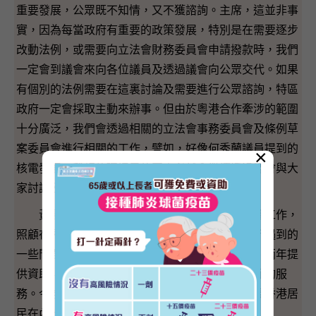
重要發展，公眾既不知情，又不獲諮詢。主席，這並非事
實，因為每當政府有重要的政策發展，特別是在需要逐步
改動法例，或需要向立法會財務委員會申請撥款時，我們
一定會到議會來向各位議員及透過議會向公眾交代。如果
有個別的法例需要在這裏討論及需要進行公眾諮詢，特區
政府一定會採取主動來辦事。但由於粵港合作牽涉的範圍
十分廣泛，我們會透過相關的立法會事務委員會及條例草
案委員會進行相關的工作，譬如，好像何秀蘭議員提到的
×
核電發展，我相信環境局的同事必然會繼續透過議會與大
家討論及交代。
黃國健議員和工聯會過去數年在內地做了大量工作，
照顧在內地的香港居民在生活、工作及受聘方面所遇到的
一些問題。這項法律諮詢服務，駐粵辦在過去一、兩年提
供資助，透過工聯會在內地的辦事處，推動這方面的服
務。今後，我們亦很願意繼續透過工聯會合作照顧香港居
民在內地的需要。