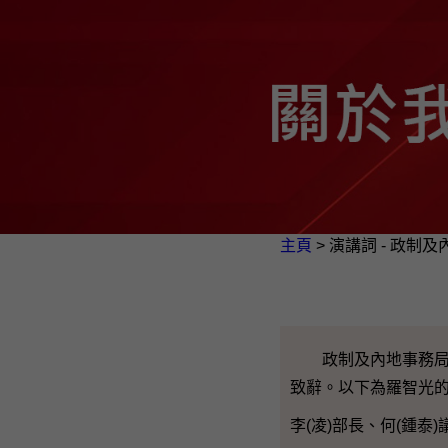
主頁
> 演講詞 - 政制
政制及內地事務局常
致辭。以下為羅智光
李(凌)部長、何(鍾