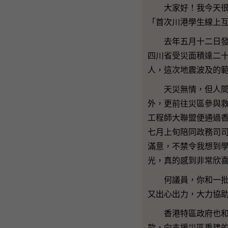
大家好！我今天很高
「首次川港學生線上
去年五月十二日發生
四川省受災面積達二十五
人，這次地震波及的
天災無情，但人間有
外，更前往災區參與救
工程師大聯盟便通過
七月上旬陪同政務司
滿意，不禁令我想到
光，真的感到非常欣
何議員，你和一批年
又出心出力，大力協
香港特區政府也和在
款，向支援災區重建