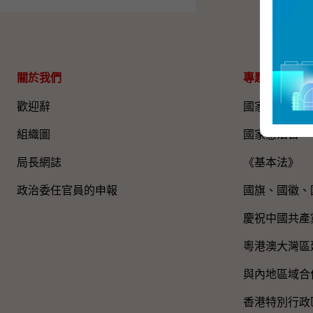
關於我們
專題資料
歡迎辭
國家五年規劃
組織圖​
國家憲法日
局長網誌
《基本法》
政治委任官員的申報
國旗、國徽、
慶祝中國共產
粵港澳大灣區
與內地區域合
香港特別行政