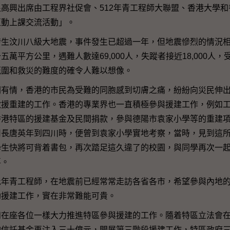
興出席由工程界社促會、512年青工程師大聯盟、香港大學和
互動上課交流活動」。
汶川八級大地震，事件發生已超過一年，但地震慘烈的情況相
萬平方公里，遇難人數達69,000人，失蹤者接近18,000人，受傷
範圍和救災的難度的確令人難以想像。
情，香港的市民為受難的同胞感到切膚之痛，紛紛向災民伸出
援重建的工作。香港的專業界也一直積極參與援建工作，例如工
香港特區的援建基金及民間捐款，參與德陽市袁家小學等的重建
司長唐英年到四川時，便曾到袁家小學實地考察，當時，見到這
學生快將可背着書包，再次踏足這久違了的校園，與同學再次一
喜。
青工程師，在地震前已經常常走訪各省各市，希望參與內地的
助援建工作，實在非常難能可貴。
座各位一樣大力推進特區參與援建的工作。隨着特區立法會在
的信託基金再注入三十億元，開展第三階段援建工作，特區政府