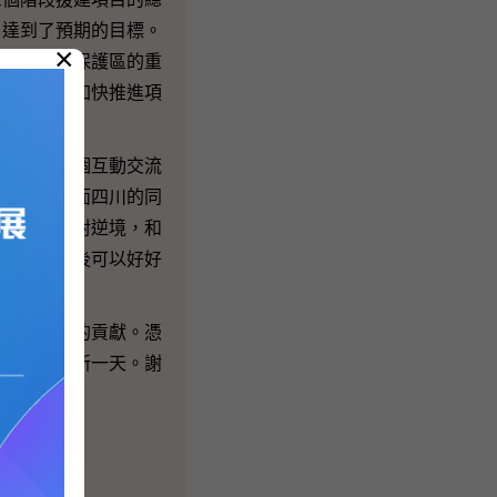
，達到了預期的目標。
×
及臥龍自然保護區的重
四川省政府加快推進項
信藉着這個互動交流
福，另一方面四川的同
撓的鬥志面對逆境，和
各界朋友日後可以好好
上所作出的貢獻。憑
向前，邁向新一天。謝