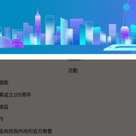
網站地圖
新聞公報及演講詞
新聞公報
演講詞
活動
國歌
黨成立105周年
建設
作
區政府與內地的官方聯繫