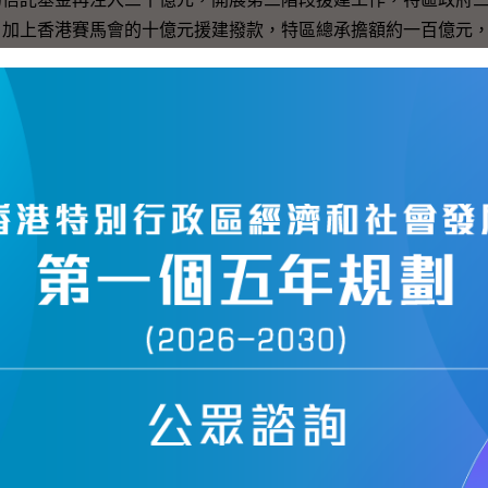
，加上香港賽馬會的十億元援建撥款，特區總承擔額約一百億元
承擔了一百五十二個有關教育、醫療康復、基礎建設、社會福利
和四川省的整體重建計劃，和確保質量的前提下，我們會繼續和
目得以早日落實。
間，香港的同學會與四川省的同學首次進行線上互動交流。相
以在無地域限制的環境下，向遠方的四川同學表達關愛和送上祝
分享他們的故事，相信四川同學的經歷可以啟發我們要以不屈不
念迎接明天。這種交流活動實在非常有意義，希望兩地的學生和
互相交流，使川港雙方的關係變得更密切。
工程界和教育界共同推動這活動，也感謝各界在四川重建工作
我們可以在不久將來與四川省的同胞共同見證，四川在災後跨步
（星期三）