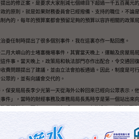
出的修正案，是要求大家削減七個總目下超過一千五百萬元的
財政的原則，就是如果財務委員會已經撥備、支持的職位，不論
編制內的，每年的預算案都會預留足夠的預算以容許相關的政策
。
委任制時提出了很多個別事件，我在這裏亦作一點回應。
月大嶼山的士堵塞機場事件，其實當天晚上，運輸及房屋局局
理這件事。當天晚上，政策局和執法部門亦作出配合，令交通回
的收費問題提出了建議，並由立法會拍板通過。因此，制度是可
對公眾的，並有向議會交代的。
保安局局長李少光第一天從海外公幹回來已經向公眾表示，他
股事件」，當時的財經事務及庫務局局長馬時亨是第一個站出來
務員團隊上。而在二ＯＯ三年「SARS」事件過後，當時的衞
制度是可行的，比在二ＯＯ二年以前的「短樁事件」、「機場事
，以他們的公務員身份，是不可以有面向公眾致歉離任的安排。
，再說一些正面的。司、局長與行政長官是一個團隊，舉個例