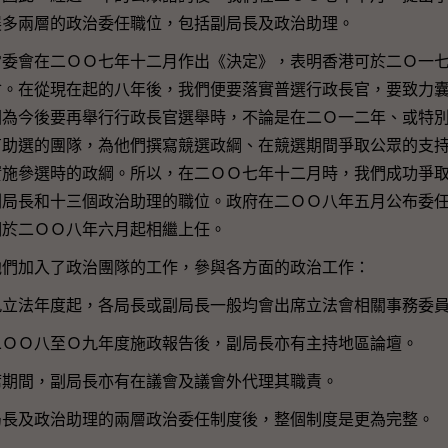
展多兩層的政治委任職位，包括副局長及政治助理。
會在二ＯＯ七年十二月作出《決定》，表明香港可於二Ｏ一七
會。在從現在起的八年後，我們便要落實普選行政長官，要致力
因為今後要再舉行行政長官選舉時，不論是在二Ｏ一二年、或特
有助選的團隊，為他們撰寫競選政綱、在競選期間爭取公眾的支
實施參選時的政綱。所以，在二ＯＯ七年十二月時，我們成功爭
副局長和十三個政治助理的職位。政府在二ＯＯ八年五月公布委
們於二ＯＯ八年六月起相繼上任。
加入了政治團隊的工作，參與各方面的政治工作：
九立法年度起，各局長或副局長一般均會出席立法會相關事務委
二ＯＯ八至Ｏ九年度施政報告後，副局長亦有主持地區論壇。
席期間，副局長亦有在議會及議會外代理其職責。
及政治助理的兩層政治委任制度後，整個制度是更為完整。