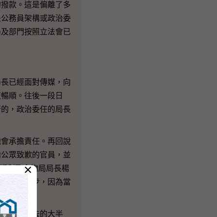
撥款。這是偏離了多
是公務員架構或政治委
局及部門按照立法會已
長已經面對傳媒，向
復暢順。往後一段日
行的，政治委任的局長
會承擔責任。再回說
向公眾致歉的官員，並
×
生福利及食物局局長楊
件」是個進步，因為當
子，在過去的大半