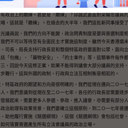
盡的發言，有一點我覺得說得很好的，他表示欣賞我們的副局
要有政治上的磨練。甚麼是「磨練」？邱誠武要面對梁耀忠議員
現場，這就是「磨練」。在過去的大半年，我們這批新同事接受
議員說，我們的方向不能變，政治問責制度是要與普選制度相
，我們不可以等待至有全面民主才實施這制度。雖然今天香港還
一，司長、局長支持行政長官和整個特區政府要面對公眾，面向
包括「包機」、「藥物安全」、「的士事件」等，這類事件每件
第三，回說今天這修正案，如果不能得到議會大部分議員的支持
寸步難行。這與外國的政制，行政與立法互相制衡是相若的。
特區政府的期望和方向是很明確的，我們從現在邁向二Ｏ一七
導人。我們意識到從現在至二Ｏ一七年，各任的行政長官需要逐
要發展起來，需要更多人參選、參政，進入議會，亦需要有部分
與政治助理有政黨背景，我們要確立這個原則，到二Ｏ一七年普
子，助他履行實施《競選綱領》，這個《競選綱領》會包括社會
年如何落實普選產生所有立法會議員的政治立場。