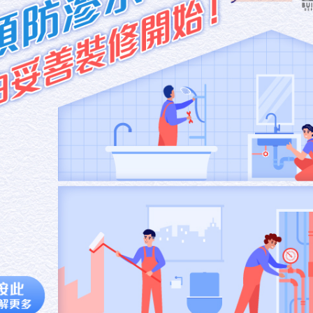
理金融海嘯，其中一項大家需要共同推動的任務是創造就業，每
，雖然我們的編制不太大，但透過推動二Ｏ一Ｏ年上海世博的工
數族裔支援服務中心，我們亦推動、創造了一百個職位。直至目
是卓有成效的。
會與反對派議員辯論難度是很高的，因為他們的政治技巧很高
問題，他們就說：「為何沒有人問責？」在二ＯＯ二年至二ＯＯ
得不夠好，更因為「做得不夠好」而否定這制度。如果大家以「
他們一定會佔上風的。但是，他們已經很「輕巧」地忘記了由二
們每個主要官員每天都要在這議會、在傳媒向公眾交代，要面對
現時的局面，政府與各黨派，以及泛民主派只是爭拗一件事，
之後或之前才實施，是一個「雞」先或是「蛋」先的問題。特區
續實行這制度，理據亦很簡單，香港民主政制是在近代才起步的
政黨人數是少的。要擴闊參政空間，讓更多人士投身政界，這是