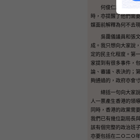
何俊仁議員作了很詳
時，亦提醒了他們需
媒面前解釋為何不去
吳靄儀議員和張文光
成。我只想向大家說
定的民主化程度。第
家提到有很多事件，
論、審議、表決的；
夠通過的，政府亦會
總括一句向大家說，
人一票產生香港的領
同時，香港的政黨需
我們已有幾位副局長
該有個完整的政治班
亦要包括在二Ｏ二Ｏ