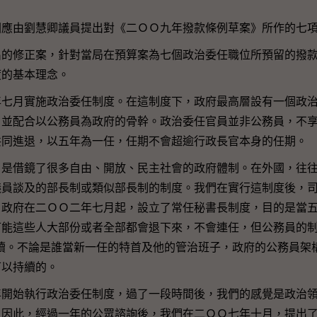
由劉慧卿議員提出對《二ＯＯ九年撥款條例草案》所作的七項
修正案，針對當局在預算案為七個政治委任職位所預留的撥款
度的基本理念。
月實施政治委任制度。在這制度下，政府最高層設有一個政治
，並配合以公務員為政府的骨幹。政治委任官員並非公務員，不
共同進退，以五年為一任，任期不會超逾行政長官本身的任期。
借鏡了很多自由、開放、民主社會的政府體制。在外國，往往
議員談及的部長制或類似部長制的制度。我們在實行這制度後，
。政府在二ＯＯ二年七月起，設立了常任秘書長制度，目的是當
能這些人大部份或者全部都會退下來，不會連任，但公務員的制
續。不論是誰當新一任的特首及他的管治班子，政府的公務員架
可以持續的。
始執行政治委任制度，過了一段時間後，我們的感覺是政治領
。因此，經過一年的公眾諮詢後，我們在二ＯＯ七年十月，提出