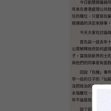
今日劉慧卿議員所提
年來在香港處理公共
任的職位，只要是在
經通過的決定來辦事
今天大家在討論政治
首先談一談去年十二
公眾解釋政府如何處
子，當局就新界的士
與他們的同事是有面
回說「包機」事件，
早一段的日子的「仙
沒把政治的責任壓在公
永強離任。所以這個
年不論是局長或司長
說了這些負面的情況