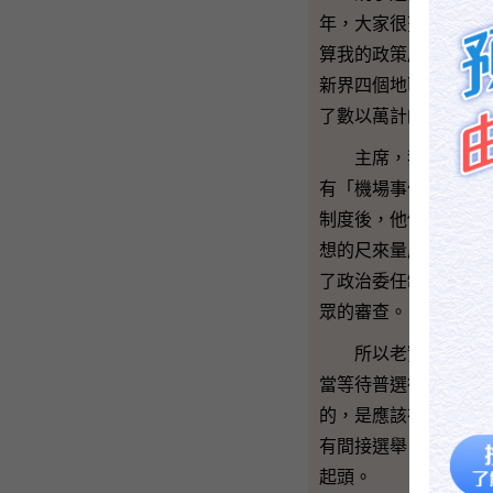
年，大家很努力地處
算我的政策局也有做
新界四個地區成立少
了數以萬計的職位，
主席，我發覺在這議
有「機場事件」這類
制度後，他們又說做
想的尺來量度現實，
了政治委任制度，我
眾的審查。
所以老實一點去判斷
當等待普選行政長官
的，是應該在現時繼
有間接選舉，香港的
起頭。