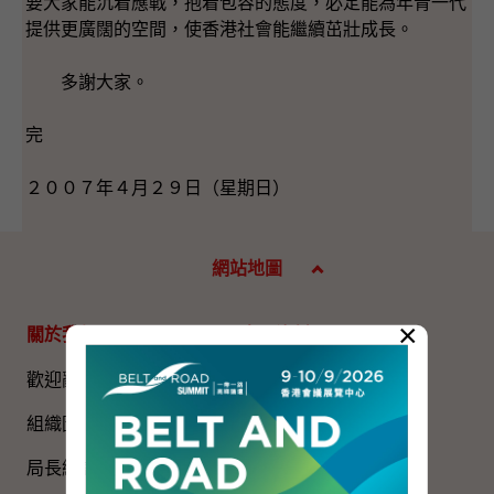
要大家能沉着應戰，抱着包容的態度，必定能為年青一代
提供更廣闊的空間，使香港社會能繼續茁壯成長。
多謝大家。
完
２００７年４月２９日（星期日）
網站地圖
×
關於我們
專題資料
歡迎辭
國家五年規劃
組織圖​
國家憲法日
局長網誌
《基本法》