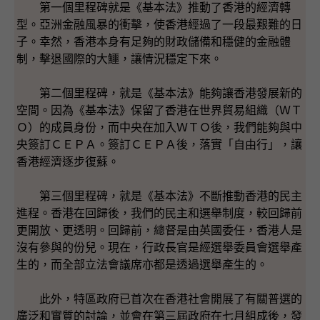
第一個里程碑就是《基本法》推動了香港的經濟轉
型。亞洲金融風暴的衝擊，使香港經過了一段最艱難的日
子。幸然，香港本身有足夠的財政儲備和穩健的金融體
制，擊退國際的大鱷，讓情況穩定下來。
第二個里程碑，就是《基本法》能夠讓香港發展新的
空間。因為《基本法》保留了香港在世界貿易組織（ＷＴ
Ｏ）的成員身份，而中央在加入ＷＴＯ後，我們能夠與中
央簽訂ＣＥＰＡ。簽訂ＣＥＰＡ後，落實「自由行」，讓
香港經濟逐步復蘇。
第三個里程碑，就是《基本法》不斷推動香港的民主
進程。香港在回歸後，我們的民主和選舉制度，較回歸前
更開放、更透明。回歸前，總督是由英國委任，香港人是
沒有參與的份兒。現在，行政長官是經選舉委員會選舉產
生的，而全部立法會議席亦都是透過選舉產生的。
此外，特區政府已首次在香港社會開展了有關普選的
廣泛和實質的討論，並會在第三屆政府在七月組成後，發