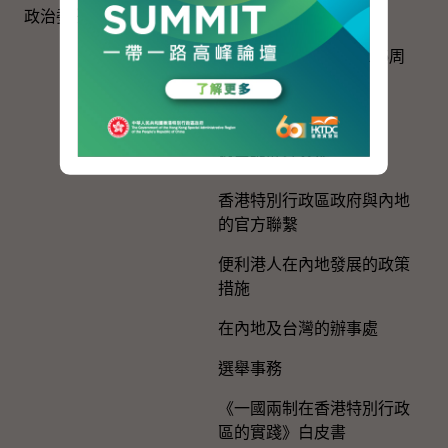
政治委任官員的申報
國旗、國徽、國歌
慶祝中國共產黨成立105周
年
粵港澳大灣區建設
與內地區域合作
香港特別行政區政府與內地
的官方聯繫
便利港人在內地發展的政策
措施
在內地及台灣的辦事處
選舉事務
《一國兩制在香港特別行政
區的實踐》白皮書