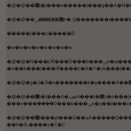
�@�@��޷|�]���o�����|���g�
�����}���c�����D
�w�w�w�w�w�w�w�w
�@�@�N���ܧ벼���D���b���ݭn�ɥi���}���c��z�ﲼ�����D�A��޷|�d�N�즳�H��ÿ�޷|�Ĩ��o�����ܱ��I���X�k�ʡC���N���{����޷|�����k�O�H�ϤF�k�Ҥ������N�벼�c�O����W���W�w�C�t�~�A�禳�H���X�ھڪk�ҡA����H�L�X�k�v���Ӷ}
�ҥ��b���|���ϥΪ�
�@�@��޷|�{���A�ھڡm���|�޲z�e���|���ҡn�A���T�O���|�L�{�O�b���}�B�����θ۹ꪺ���p�U�i��A��޷|�O���v�O�ΦX�k�v���o�X���O�Ĩ��v�y���ܪ����I�C�]���A�����I���|���鲼�c������������o���p�A��޷|
�@�@��޷|���լd���G��ܡA�����Q���ӧ벼���b�ɵ����c�B�褧�e���g�}�Ҧ@�G�ʤ@�Q�Ӳ��c�A�������������̴`��޷|�����O�A�b�Կ�H�B��N�z�H��ĵ�ȤH�����Ҫ����p�U�}�c�C�]���A��޷|�{�������B���}�B���������|
��h�õL����v�T�C