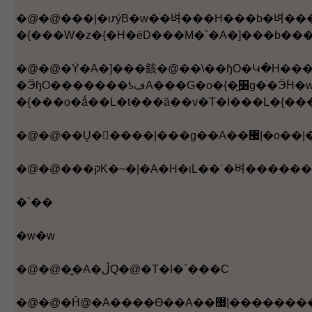
�@�@���|�ưȳB�w�ֹ�벼���H���b�벼������ҷǳƪ��ﲼ������M�����έp�O���A�õo�{�I��ұo����ڿﲼ�ƥب�겤�֩�ﲼ������Ҹ����۫H�w��J���c���ﲼ�ƥءC��޷|�D�u�b�
�@�@�Ϋ�A�]���䤤�@��\��ɧO�Կ�H���d�ߡA��޷|�n�D���|�ưȳB���s�
�ӬɧO�������ƾڡA���G�o�{�̲׸g�ֹ�Ӭ۫H�w��J���c���ﲼ�ƥءA�P�E��Q������Ѥ������Ʀr�����L�t���C����X�ӻ��A�M�E��Q����Ҥ��������p�@�ˡA����I��ﲼ�ƥز��֩�ﲼ������Ҹ����۫H�w��J���c���ﲼ�ƥءA�t���Ѥ@�ܤT�������C��޷|
�`��
�w�w
�@�@�̫�A�ڷQ�@�T�I�`���C
�@�@�Ĥ@�A����