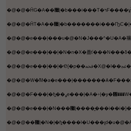
�
�@�@�F���|�ɧ֦��ߩe���|�A�÷
�@�@�e���|�N���޷|��