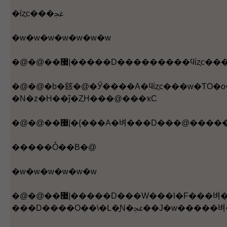
�ίȥֽc���ﲼ
�w�w�w�w�w�w�w
�@�@�b�䤤�@�Ӳ����A�ϥίȥֽc���w�ƬO�o��T�ӭԿ�H�W
�N�z�H��ĵ�ȤH���@���ҡC
�����Ȱ��B�@
�w�w�w�w�w�w
�@�@��޷|�����D���W���l�F���벼�����벼���D���b�����B�~�벼�c�ɧ����ڽѪ��~�C��޷|�լd��o�{�A�ӧ벼���D���èS�������벼���A�L�u�O�n�D����Ȯ����h�A�j�@�Ӥp�ɫ�A��^�벼���벼�C�ѩ󦳼ƦW������ܤ���A��ɶ���^�벼���A�벼
���D����O��\�L�̱N�ﲼ��J�w