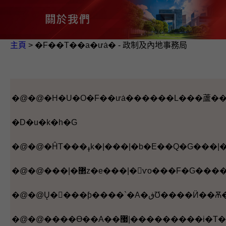
主頁
> �F��Τ��a�ưȧ� - 政制及內地事務局
�D�u�k�h�G
�@�@����Ө��A��޷|