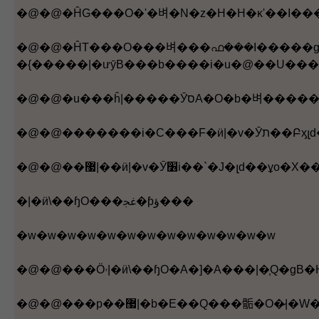
�@�@�ĤG���O�ʹ�벼�N�z�H�H�κʹ��I��
�@�@�ĤT���O���벼���ഫ���I�����ɡA
�{�����|�ưȳB���b����i�u�@��U��
�|�ӥ\��ɧO���ﲼ�ƥؤ���
�w�w�w�w�w�w�w�w�w�w�w�w�w