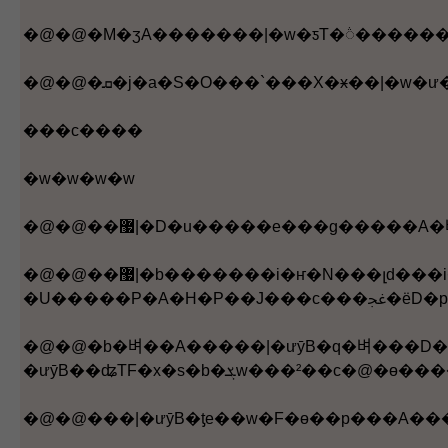
���c����
�w�w�w�w
�@�@��޷|�b�������i�ҥ�N���լd���i��ܡA���c�e�q�Q�������@�ӥD�n��]�A�O�ѩ���|�ưȳB�b���ծe�q�ɥu�O�ϥΤ@��ȱi�A�ӫD�̲צL�s�ﲼ�ҥΪ����p�ȱi�C���|�ưȳB��S���w�ƨ����P�|�ﲼ���覡
�U�����P�
�@�@�b�벼��A�����|�ưȳB�q�벼���D���o�x���c��
�ưȳB��ʥΤF�x�s�b�ܮw���