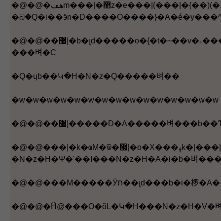
�@�@�ھڡm���|�޲z�e���|(���|�{��)(�ߪk�|)�W�ҡn�Ģ���(��)���A�벼���D�����T�O�벼�o�H���Q�Φ��Ĳv�a�i��A�i�W���㤩�i�J�ӧ벼����������H�ơA�θT��Y����m����벼�����C�H�W�z�Ӯרӻ��A��޷|�{���ӧ벼���D�����T�O�벼
�බ�Q�i��ӭn�D����Ȯ����}�A�é�y���
�@�@��޷|�b�լd�����o�{�t�~��v�ۦ����ӮסA���O�o�ͦb�N�x�D�M�F�СC�b��v�Ӯפ��A�벼���D���èS���n�D������}�A�u�O�n�D�L�̵��ݷs�벼�c�B��벼���C���ܤּƪ�����S�����ݫK���h�A���ڦ����벼���D���O�ЩҤΡA����������ᦳ�^�첼
���벼�C
�Q�ɥb��Կ�H�N�z�Q�����벼��
�w�w�w�w�w�w�w�w�w�w�w�w�w�w�w
�@�@��޷|�����D�A�����벼�
�@�@���|�k�ҩM�ѿ�޷|�o�X���ߪk�|���|���ʫ��޹�b�벼�M�I�����q�i�r�d�b�������H�h�]�����T���W�w�C�ʹ�벼�N�z�H�i�ѧ벼�Y�N�}�l�ܧ벼�����ʳ����c�����A�r�d�b�������C�t�@�譱�A����Կ�H�B����|
�N�z�H�Ψ�ʹ��I���N�z�H�A�i�b�벼��
�@�@�Ĥ@���O�õL�Կ�H���N�z�H�V�