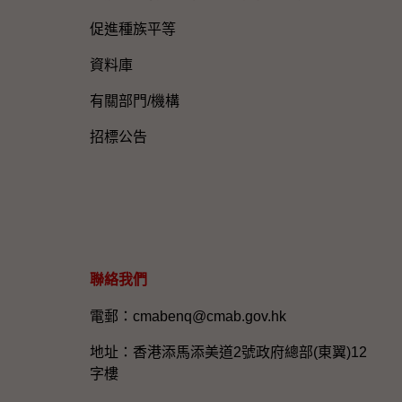
促進種族平等
資料庫
有關部門/機構
招標公告
聯絡我們
電郵：cmabenq@cmab.gov.hk​
地址：香港添馬添美道2號政府總部(東翼)12
字樓