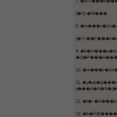
(�G) �벼���
8.
(�T) ��F���x
9. �b�m���ү�סn���A�ڭ̲M���C���m�򥻪k�n�ĥ|�Q�|���ҧ@���W�w�G�Y�ѿ�H�����~���|
11. �ܩ�ߪk�|ĳ���A�m���ү�סn��ĳ�p�G�L�̲ŦX��L�ѿ���A�O�i�H�ѿ諸�C�����蠟��A�b�����@�X���R����A�N�Q���@�w��h�ߪk�|ĳ�u�C�o���W�w�O���m�򥻪k�n�ᤩ��F���x�M�ߪk�|���P��¾�d�A��̨��⤣�P�C�Y�P�@�H�J�����F���x�S�O�ߪk�|
ĳ���A�N�X�{�
13. �b�Ĥ@����