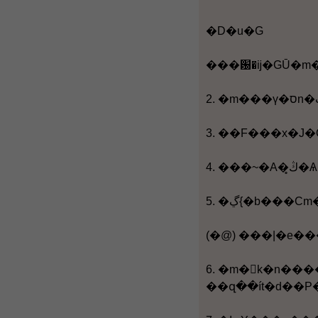
�D�u�G
(�@) ���|�e��
6. �m�򥻪k�n����@�W�w��F�