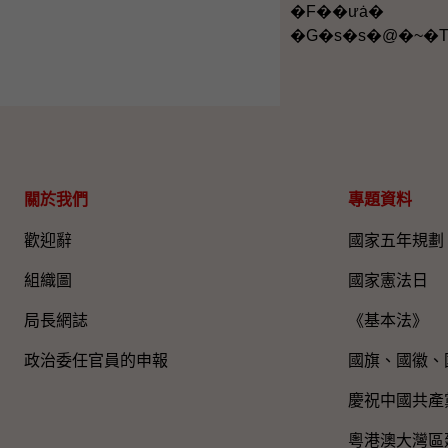
�F��ưȧ�
�G�s�s�@�~�
關於我們
專題資料
歡迎辭
國家五年規劃
組織圖​
國家憲法日
局長網誌
《基本法》
政治委任官員的申報
國旗、國徽、
慶祝中國共產
粵港澳大灣區