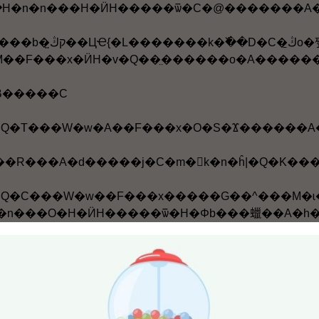
i�@�B�����C
n�ĥ|�Q�T���W�w�A��F���x�O�S�Ϫ�����
|�Q�C���W�w��F���x�����G��^���M�ɩ�¾�u�C�ҥH
��ݬF�ҤΩӿզb�������A�[�J�F�ҩM��������F�Ҫ��Ҭ������A��ت��O�n�O�Ҧ�F���x�b����¾�ȮɡA��H�S�Ͼ���Q�q�����k�A���|����U����ݬF�Ҫ��ּƧQ�q�C�o�ӥت�
���F���x���n�D�P�Υثe�S�Ϫ��F�v����ڱ��p�C
ҩάF�v���騭�����H�u���b�h�ҫ��i�ѿ�C�m���ү�סn�ҧ@�X���W�w�A�P�Ĥ@�����|���Ҥ��P�A��{�F�m�򥻪k�n�