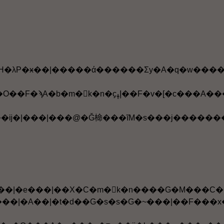
A����F���x���|�A�H�λP�ӿ��|�����ά������Ʃy�A�q�w���
ĤG���ߪk�|ĳ�������|�e���|�Y����@�ҫ������|�e���|�C�m�򥻪k�n���N��Q�����T