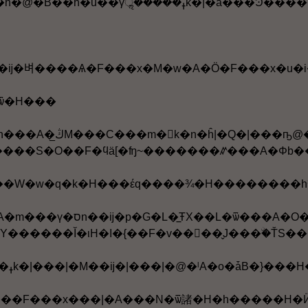
 �m���ү�סn��ĳ�벼����Ѧ�F���x�M�w�A�Ӧ
�ѿ�H���
Y������Ĭ�ιH�I�{��F�v����̬J���ۨ�ŤS��
12. �t�~�A���p�ߪk�|���|�M��ĳ�|���|�@�ˡ
��F���x���|�A���N�ѿ諸�H�h�����H�ӤH����