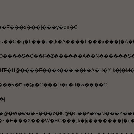
���԰�ĳ�GŪ�m��F���x���|���ү�סn�C
2. �m���ү�סn�ت��O�q�L���a�ߪk�
5. �ڲ{�b���Сm���ү�סn�䤤�C���D�n�d�w����C
�|
��x�Ѥ@�Ӧ��s�x�N���ʪ����|�e���|��X�C�m�򥻪k�n����G�M���C���t�d��X���W�