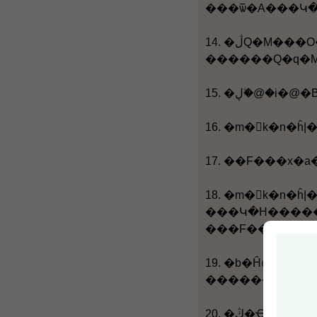
14. �ڷQ�M���O���b�קڭ̤��ЦҼ{�L�������k�߰��D�C�ڭ̱o�쪺�k�߷N���{����ĳ�O�����ŦX�m�򥻪k�n�Ρm�����v�Q�M�F�v�v�Q��ڤ����n�ҫO�٪������ۥѡC�]�������W�w�N�|�ѥ��|�H�k�ߧΦ��W���A�b���|
15. �ڸ�ۧ@�
16. �m�򥻪k�
18. �m�򥻪k�n�ĥ
���Կ�H�����n���O�H�ӤH�����ѿ�H�Φb���蠟��A�h�X��
19. �b�Ĥ@����F���x���|���A�㦳�F�
20. �ڭ̥�Ҽ{��ثe����F�Ҫ��o�i�C�F�Ҥw�g�n���ѻP�ߪk�|�ΰ�ĳ�|�����|�A�b�o���ĳ�|���֦��۷��ƥت�ĳ�u�A�å����a�ѻP���䪺�U�譱