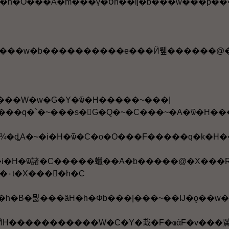
7. �խY���e���h�@�B��h�u��γॢ�����
�F���x�u�i���w�b����������e���Ӥ뤺��
�۰t�X���򥻭�h�C
A�o�ǡB�}���H�h�B�믫���äH�h�Φb���|���~��Ĳ�ǫ
�������W�C�Y�㦳�F�ҩάF�v���騭�����H�h�b�