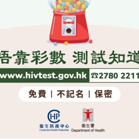
�N���A�[�j�P�U�F�Ҫ��X�@�H�Ϊ����U�F�Ҫ�����C���b�ثe�S�Ϫ��F�v���U�A��F���x���ݭn�W�ߩ�U�F�ҡA
�����A���|�D�������b�C�餺�Ǿ˳����i
b�벼��e���̫�@�Ӥu�@��Τ��e�h��A�H�K�Կ