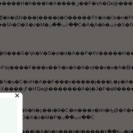
���ѿ�A���Կ�H�n�n���H�ӤH�����
������Q�q
�A�N���S�ϡA�V�S�ϭt�d�A��P�ɦV�����H
�A��F���x�����j���L�p�A�Z�ƥH���䪺����Q�q��
�O�X�k���A��O�ŦX�S�Ϫ��|
×
ĥ|�Q�����ҭn�D��"�`�Ǻ��i"�B"���ӹ�ڱ��p"����ӭ�h�C�ڭ̻{���o�ӭ���w�b���|
������Q�q�M��F���x���ӤH�v�Q�������o�A�������šA�O�X�z�M�P�ت��ۺ٪��C