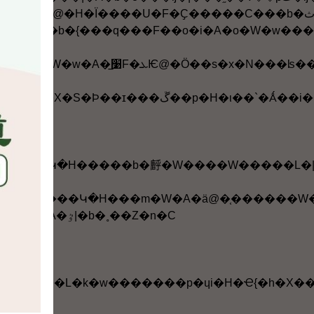
���U�F�ү�b���������p�U�A�`�Ǻ��i�a�o�i�A���S�Ͻl�y�@�Ӧh���ƪ��F�v���ҡC�o����O���D���|�䤤
�@�ӥ��n���򥻱���A��ﭻ�����F��o�i���������@�ΡC�ڭ̻{���b�{���q���
�򦳮Ĵ��W���Կ�H���m�W�A�ä@�֤������
�z���סA�G����ĳ�N���W�H�m�W���W��A���Ѥ����d�\�~�A�ٷ|�b�˳��Z�n�C
�H�b����L�k�w�������p�ɥi�H�Ҽ{�h�X�