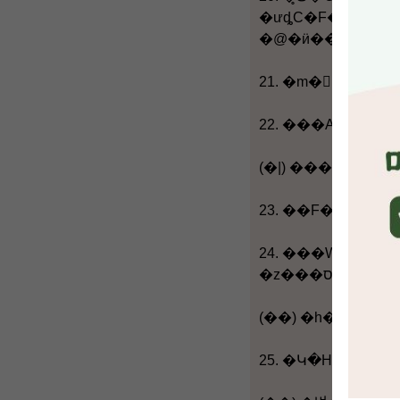
�ưȡC�F���b�I�F�ɥ�g�`ť���U�F�Ҫ�
(�|) ���W
24. ���W���
(��) �h��
25. �Կ�H�i�