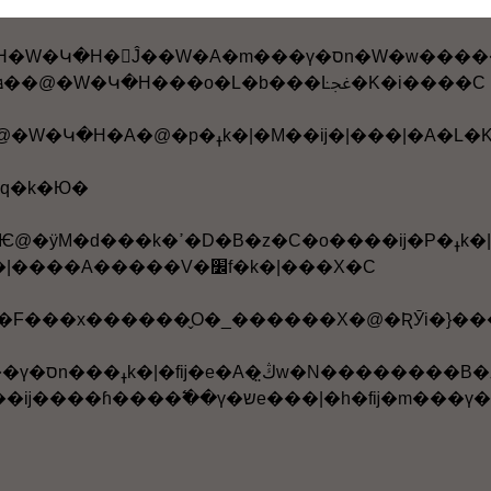
@�����|���A�@�W�Կ�H�p�q�ҧ몺���Ŀﲼ���o�L�b���ƧY�i����C���M�A���o���̰��̤βĤG�̰��̡A��l�Ҧ��Կ�H���D�^�O�C�Ҿl�U�Կ�H�|�i�J�U�@���벼�C�����{�Ƿ|
�~��i��A���ܦ��@�W�Կ�H���o�L�b���Ŀﲼ�K�i����C
27. �p�G�u���@�W�Կ�H�A�@�p�ߪk�|�M��ĳ�|
Υq�k�Ю�
����b���|���G�ť��᪺�C�Ӥu�@�餺���X�C���|�e�бN�����b�����k�|��^�k�x�i���T�A�ӴN��^�k�x���P�M�Ӵ��X���W�D�A�i�b��o�׼f�k�|
���W�D�e���|����A�����V�׼f�k�|���X�C
D�A�w�g�ɧ֧��������u�@�A�b���ѱN�m���ү�סn����ߪk�|