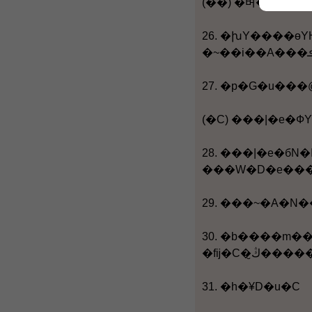
(��) �벼��k
26. �խY����өΥH�W�Կ�H�򦳮Ĵ��W�A�m���ү�סn�W�w�������U�z��k�|��벼�C�b����
(�C) ���|�e�Ф
28. ���|�e�бN�Ѥ@�ӱM�d���k�ߴ�D�B�z�C�o����ĳ�P�ߪk�|�ΰ�ĳ�|���|���w�ƬۭY�CŲ���F���x���|���ɶ������򭢡A�G���Ҧ����|�e�Х
30. �b����m���ү�סn���ߪk�|�fĳ�e�A�ڭ̤w�N��������B�ߪk��ĳ�Ը߬F��ưȩe���|�C�F��ưȩe���|�e���h�����ܡm���ү�סn�������j�A��F�������ɧ֧��������u�@�A�ɦ��N�m���ү�סn����ߪk�|�fĳ�C�ڭ̦]��ĳ�����n�
31. �h�¥D�u�C