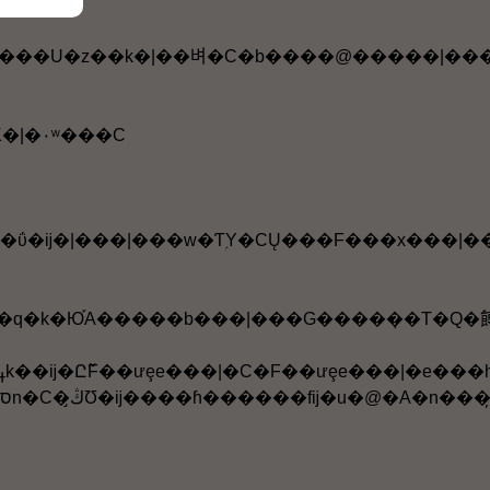
���|�A�L�K�|�۰ʷ���C