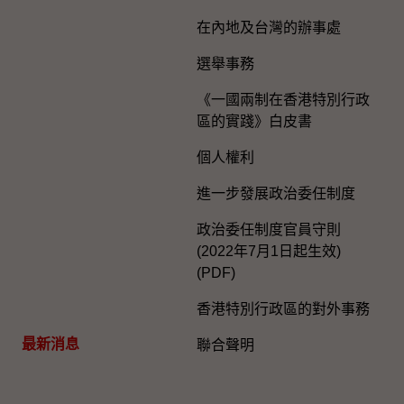
在內地及台灣的辦事處
選舉事務
《一國兩制在香港特別行政
區的實踐》白皮書
個人權利
進一步發展政治委任制度
政治委任制度官員守則
(2022年7月1日起生效)
(PDF)
香港特別行政區的對外事務
最新消息
聯合聲明