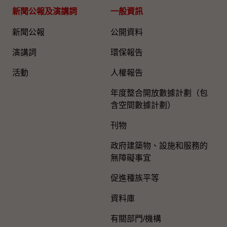
新聞公報及演講詞
一般資訊​
新聞公報
公開資料
演講詞
環保報告
活動
人權報告
年度整合開放數據計劃（包
含空間數據計劃）
刊物
政府建築物、設施和服務的
無障礙事宜
促進種族平等
資料庫
有關部門/機構