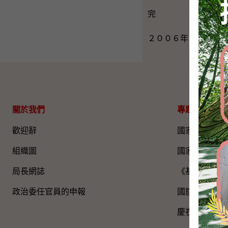
完
２００６年７月１３
關於我們
專題資料
歡迎辭
國家五年規劃
組織圖​
國家憲法日
局長網誌
《基本法》
政治委任官員的申報
國旗、國徽、
慶祝中國共產