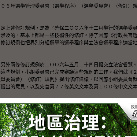
６年選舉管理委員會（選舉程序）（選舉委員會）（修訂）規
上述修訂規例，是為了確保二ＯＯ六年十二月舉行的選舉委員
所涉及的，基本上都是一些技術性的修訂。除了因應《行政長官
，修訂規例也把界別分組選舉的選舉程序與立法會選舉程序適當
外兩條修訂規例於二ＯＯ六年五月二十四日提交立法會省覽。
議這些規例，小組委員會已完成審議這些規例的工作。我們就《
選舉委員會）（修訂）規例》提出修訂建議，以回應小組委員會
而提出的意見，以及完善第７７條英文文本及第１００條中文文
議修訂，已獲得小組委員會的支持。對於委員會主席楊孝華議
意見，我表示衷心感謝。