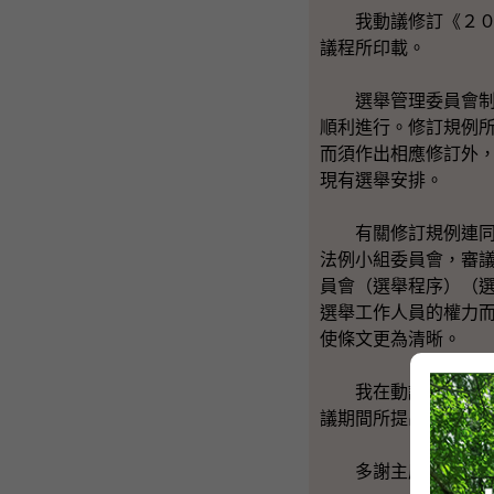
我動議修訂《２００
議程所印載。
選舉管理委員會制定
順利進行。修訂規例
而須作出相應修訂外
現有選舉安排。
有關修訂規例連同另
法例小組委員會，審
員會（選舉程序）（
選舉工作人員的權力
使條文更為清晰。
我在動議中提出的建
議期間所提出的寶貴
多謝主席。