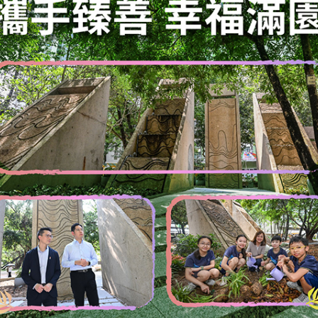
日（星期四）
網站地圖
新聞公報及演講詞
新聞公報
演講詞
活動
國歌
黨成立105周年