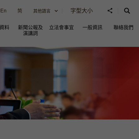
字型大小
En
简
其他語言
資料
新聞公報及
立法會事宜
一般資訊​
聯絡我們
演講詞