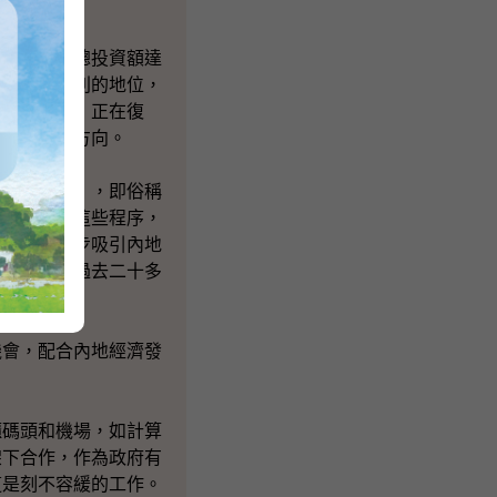
二萬家，總投資額達
佔了一個有利的地位，
濟已經上揚，正在復
走出去」的方向。
項的規定》，即俗稱
我們簡化了這些程序，
的企業進一步吸引內地
旁邊，大家過去二十多
會，配合內地經濟發
碼頭和機場，如計算
架下合作，作為政府有
這是刻不容緩的工作。