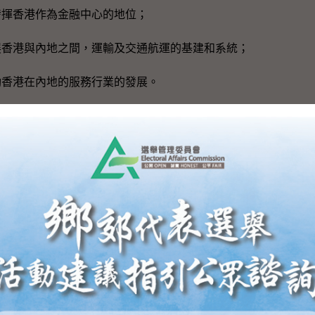
香港作為金融中心的地位；
港與內地之間，運輸及交通航運的基建和系統；
港在內地的服務行業的發展。
名的國際金融、商貿、物流、旅遊、信息和專業服務中心，
的基建和健全的法制，良好管治和自由開放政策已經形成，各方
眾多的專業人才及豐富的經驗去推廣國際市場，我們在「９＋２
位是獨特的，是無可取代的。
重視香港的品牌設計、品質管理、研究開發、商譽等方面，再加上
區加強製造業方面的合作，有了新的平台，我們也要繼續發揮"C
覺得有一點大家必須緊記，泛珠三角是一個很廣闊的領域，佔
遠超香港六百七十萬的人口，是較香港大數十倍的市場；不計入
，已超越歐洲一些中等國家，例如瑞士、比利時、瑞典等；總貿