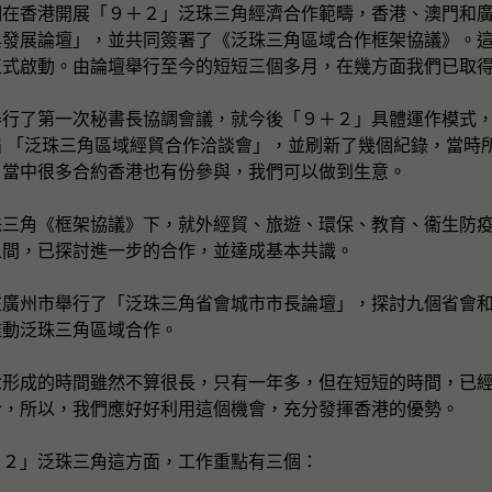
香港開展「９＋２」泛珠三角經濟合作範疇，香港、澳門和廣
與發展論壇」，並共同簽署了《泛珠三角區域合作框架協議》。
正式啟動。由論壇舉行至今的短短三個多月，在幾方面我們已取
了第一次秘書長協調會議，就今後「９＋２」具體運作模式，
 「泛珠三角區域經貿合作洽談會」，並刷新了幾個紀錄，當時
，當中很多合約香港也有份參與，我們可以做到生意。
角《框架協議》下，就外經貿、旅遊、環保、教育、衞生防疫
之間，已探討進一步的合作，並達成基本共識。
州市舉行了「泛珠三角省會城市市長論壇」，探討九個省會和
推動泛珠三角區域合作。
成的時間雖然不算很長，只有一年多，但在短短的時間，已經
合，所以，我們應好好利用這個機會，充分發揮香港的優勢。
」泛珠三角這方面，工作重點有三個：