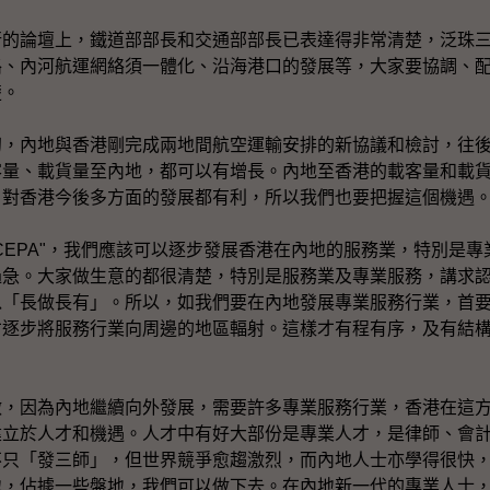
論壇上，鐵道部部長和交通部部長已表達得非常清楚，泛珠三
路、內河航運網絡須一體化、沿海港口的發展等，大家要協調、
楚。
內地與香港剛完成兩地間航空運輸安排的新協議和檢討，往後
客量、載貨量至內地，都可以有增長。內地至香港的載客量和載
，對香港今後多方面的發展都有利，所以我們也要把握這個機遇
EPA"，我們應該可以逐步發展香港在內地的服務業，特別是專
過急。大家做生意的都很清楚，特別是服務業及專業服務，講求
以「長做長有」。所以，如我們要在內地發展專業服務行業，首
才逐步將服務行業向周邊的地區輻射。這樣才有程有序，及有結
因為內地繼續向外發展，需要許多專業服務行業，香港在這方
建立於人才和機遇。人才中有好大部份是專業人才，是律師、會
不只「發三師」，但世界競爭愈趨激烈，而內地人士亦學得很快
地，佔據一些盤地，我們可以做下去。在內地新一代的專業人士