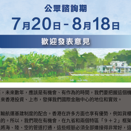
。
在泛珠三角，尤其是廣東省，也投資了很多，香港的企業有十
了這些地區向外吸納投資資金的一半以上。所以我們在九省中已
助我們今後要做的工作。在這個環境下，一方面乘着香港現在經
的，是將這九省區的民營企業盡量吸納來香港上市，配合國內「
《關於內地企業赴香港、澳門特別行政區投資開辦企業核准事
把大部分審批及核准有關申請的權力下放至省級主管部門。今後
由度，以商業條件自行決定在香港、澳門投資，這絕對有利我們
市。正所謂「近水樓台先得月」，既然我們是位於這九個省區的
的合作經驗，這個機遇，不容忽視。
未來數年，應該是有機會、有作為的時間，我們要把握這個機
，來香港投資、上市，發揮我們國際金融中心的地位和實效。
航運基建制度的配合。香港在許多方面也享有優勢，例如貨櫃
指的。所以，我們現在有機會，在九省和兩個特區「９＋２」框
是將海、陸、空的管道打通，這些經脈必須全部連接得非常好，