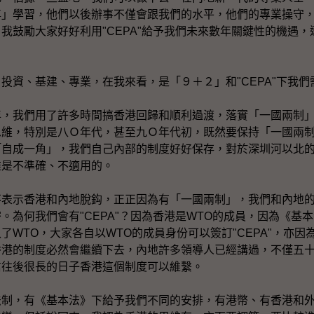
尊」學習，他們以後辦事不僅會跟我們的水平，他們的專業操守
我鼓勵大家好好利用"CEPA"給予我們未來數年關鍵性的機遇
。
資、基建、專業，在我來看，是「９＋２」和"CEPA"下我們
我們用了許多時間搞香港回歸和順利過渡，落實「一國兩制」
思維，特別是八Ｏ年代，甚至九Ｏ年代初，既然要保持「一國兩
「自成一角」，我們自己內部的制度好好保存，對於深圳河以北
維是不準確、不適用的。
示香港和內地脫鈎，正正因為有「一國兩制」，我們和內地的
。為何我們會有"CEPA"？因為香港是WTO的成員，因為《基
WTO，大家各自以WTO的成員身份可以簽訂"CEPA"，亦因為
香港的制度必然會繼續下去，內地許多領導人已經講過，不僅五
信往後很長的日子香港這個制度可以維繫。
，有《基本法》下給予我們不同的安排，有港幣、有香港和外