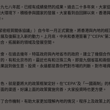
七八年起，已經有成績斐然的成果。過去二十多年來，大家從
個大環境下，積極參與國家的發展。大家看到自回歸以來，香港
切。
更緊密經貿關係協議」）自今年一月正式實施，將香港與內地的經
展及復蘇注入新的動力。上月底，中央和香港簽署了"CEPA"
融合，拓展新的領域及發展空間。
，在過去幾年，特區政府與內地省市的政府，建立了幾個合作
市的，有和北京市的，最近也有和泛珠三角，即是九個省區和兩
如果說到做生意、投資，永遠都是靠你們對市場的判斷，對市場
，就是要將大的政策框架定好。在"CEPA"及「一國兩制」的
層面的渠道，好讓上面的政策實施完善，大家投資時也更方便。
合作機制，有助大家更加理解內地的情況，程序上及政策上的