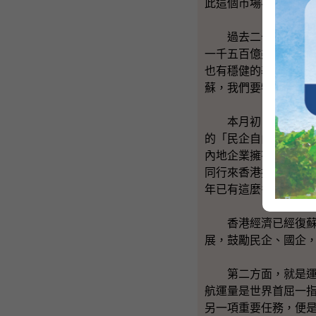
此這個市場不容忽視
過去二十多年，大家
一千五百億美元，佔
也有穩健的基礎，幫
蘇，我們要特別關注
本月初，我們簽署了
的「民企自由行」，
內地企業擁有較大自
同行來香港投資、上
年已有這麼多商業上
香港經濟已經復蘇，
展，鼓勵民企、國企
第二方面，就是運輸
航運量是世界首屈一
另一項重要任務，便