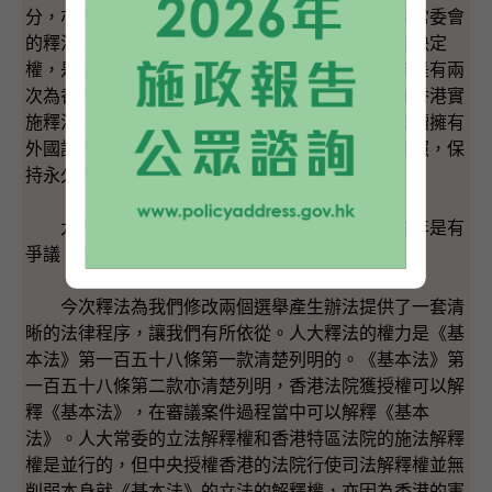
分，亦是我們《基本法》憲制基礎的一部分。人大常委會
的釋法，並不是無中生有。對政治體制，人大是有決定
權，是建基於國家憲法第六十二條。其實人大以前是有兩
次為香港釋法。第一次是九六年，就中國國籍法在香港實
施釋法，方便容許移居海外的香港人，回來香港繼續擁有
外國証件作為旅遊証件，可以繼續申請香港特區護照，保
持永久居留權。
九九年人大釋法為香港解決居留權的問題，當年是有
爭議，但整體而言，香港社會是支持的。
今次釋法為我們修改兩個選舉產生辦法提供了一套清
晰的法律程序，讓我們有所依從。人大釋法的權力是《基
本法》第一百五十八條第一款清楚列明的。《基本法》第
一百五十八條第二款亦清楚列明，香港法院獲授權可以解
釋《基本法》，在審議案件過程當中可以解釋《基本
法》。人大常委的立法解釋權和香港特區法院的施法解釋
權是並行的，但中央授權香港的法院行使司法解釋權並無
削弱本身就《基本法》的立法的解釋權，亦因為香港的憲