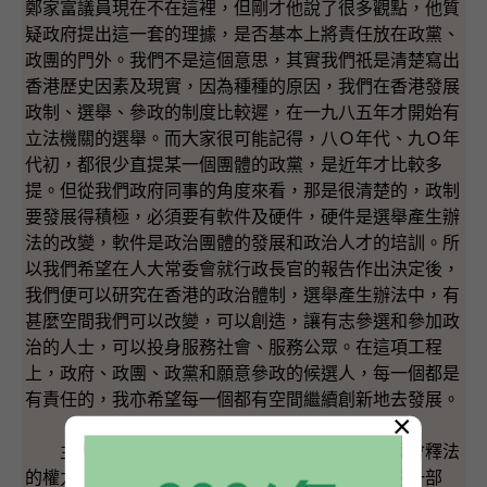
鄭家富議員現在不在這裡，但剛才他說了很多觀點，他質
疑政府提出這一套的理據，是否基本上將責任放在政黨、
政團的門外。我們不是這個意思，其實我們祇是清楚寫出
香港歷史因素及現實，因為種種的原因，我們在香港發展
政制、選舉、參政的制度比較遲，在一九八五年才開始有
立法機關的選舉。而大家很可能記得，八Ｏ年代、九Ｏ年
代初，都很少直提某一個團體的政黨，是近年才比較多
提。但從我們政府同事的角度來看，那是很清楚的，政制
要發展得積極，必須要有軟件及硬件，硬件是選舉產生辦
法的改變，軟件是政治團體的發展和政治人才的培訓。所
以我們希望在人大常委會就行政長官的報告作出決定後，
我們便可以研究在香港的政治體制，選舉產生辦法中，有
甚麼空間我們可以改變，可以創造，讓有志參選和參加政
治的人士，可以投身服務社會、服務公眾。在這項工程
上，政府、政團、政黨和願意參政的候選人，每一個都是
有責任的，我亦希望每一個都有空間繼續創新地去發展。
×
主席女士，我想講一講釋法的問題。人大常委會釋法
的權力，就《基本法》釋法的權力，是我們憲法的一部