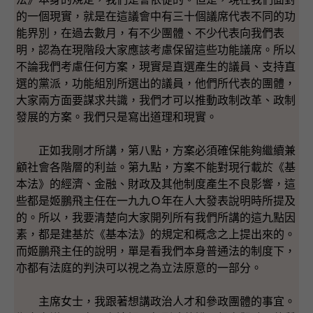
的一個現實，就是在這議會中有三十個議席代表不同的功
能界別，在過去數月，有不少團體、不少代表向我們表
明，認為在現階段大家應該考慮保留這些功能議席。所以
不論我們考慮任何方案，現實是直選產生的議員、支持直
選的黨派，功能組別所選出的議員，他們所代表的團體，
大家兩方面要謀求共識，我們才可以推動政制改革、政制
發展的方案。我們只是寫出道理和現實。
正如我剛才所講，第八點，方案必須確保能夠繼續兼
顧社會各階層的利益。第九點，方案不能對現行載於《基
本法》的經濟、金融、財政及其他制度產生不良影響，這
些都是姬鵬飛主任在一九九Ｏ年在人大發表說明時所提及
的。所以，我要清楚向大家開列所有我們所講的這九點因
素，都是建基於《基本法》的規定和概念之上提出來的。
而姬鵬飛主任的說明，單是看我們本身普通法的制度下，
亦都有法庭的判決可以視之為立法原意的一部分。
主席女士，我跟著想講政治人才和參政團體的事宜。