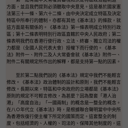
方面，並且我們提到必須聽取中央意見。這是基於國家憲
法第三十一條、第六十二條，由中央決定成立特區及決定
特區中所奉行的體制。亦都有其他《基本法》的條款，就
這方面是有關係的。《基本法》第一條表明成立特別行政
區；第十二條表明特別行政區直轄於中央人民政府；第二
條表明我們在香港行使行政、立法、終審、獨立司法的權
力都是（全國人民代表大會）授權下而行使的。《基本
法》附件一、附件二及人大常委會就《基本法》附件一、
附件二有關規定所作出的解釋，都是支持第一點的因素。
至於第二點我們說的《基本法》規定中我們不能輕言
修改。《基本法》政治體制的設計和原則，我們不能輕言
修改。長期以來，特區和中央政府的立場都是《基本法》
原則的規定不可輕言修改，為甚麼？因為整套「港人治
港」「高度自治」「一國兩制」的概念是一整全的概念。
在八Ｏ年代立《基本法》時，是根據聯合聲明當中中央所
為香港恢復行使主權下所定的國策而定。這套整全的制
度，包括經濟的、人權的、司法的、保障其他制度的，這