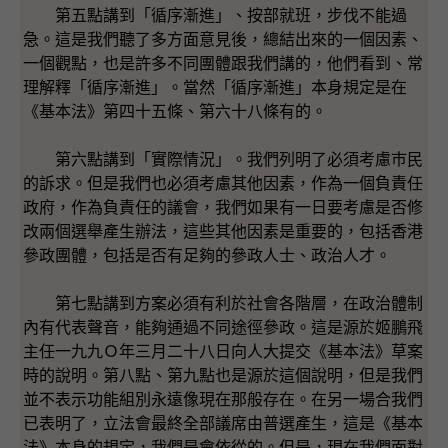
第五點講到「循序漸進」、按部就班，步伐不能過
急。這是我們聽了多方面意見後，總結出來的一個因素、
一個觀點，也是許多不同團體跟我們講的，他們看到、常
理解釋「循序漸進」。當然「循序漸進」本身規定是在
《基本法》第四十五條、第六十八條有的。
第六點講到「實際情況」。我們列明了必須考慮巿民
的訴求。但是我們也必須考慮其他因素，作為一個負責任
政府，作為負責任的議會，我們如果有一日要考慮是否修
改兩個選舉產生辦法，這些其他因素是重要的，包括香港
參政團體，包括是否有足夠的參政人士、政治人才。
第七點講到方案必須有利於社會各階層，在政治體制
內有代表聲音，能夠通過不同途徑參政。這是源於姬鵬飛
主任一九九Ｏ年三月二十八日向人大提交《基本法》草案
時的說明。第八點、第九點也是源於這個說明，但是我們
並不表示功能組別永遠像現在那般存在。在另一場合我們
已表明了，立法會最終全部議席由普選產生，這是《基本
法》本身的規定，我們是會依從的。但是，現在我們面對