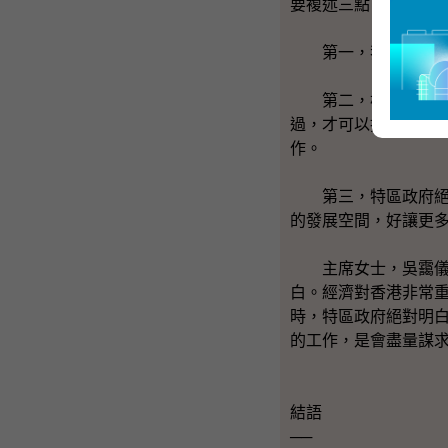
要複述三點。
第一，我們會在公眾
第二，根據《基本法
過，才可以推動。換
作。
第三，特區政府絕對
的發展空間，好讓更
主席女士，吳靄儀議
白。經濟對香港非常
時，特區政府絕對明白
的工作，是會盡量謀
結語
──