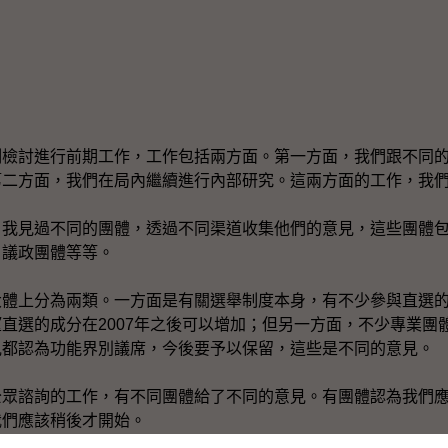
討進行前期工作，工作包括兩方面。第一方面，我們跟不同的
第二方面，我們在局內繼續進行內部研究。這兩方面的工作，我
見過不同的團體，透過不同渠道收集他們的意見，這些團體包
、議政團體等等。
上分為兩類。一方面是有關選舉制度本身，有不少參與直選的
直選的成分在2007年之後可以增加；但另一方面，不少專業團
見都認為功能界別議席，今後要予以保留，這些是不同的意見。
諮詢的工作，有不同團體給了不同的意見。有團體認為我們應
我們應該稍後才開始。