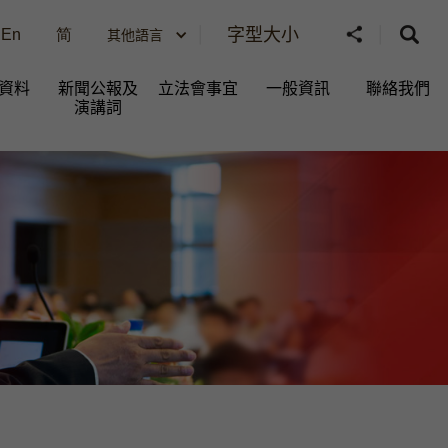
字型大小
En
简
其他語言
資料
新聞公報及
立法會事宜
一般資訊​
聯絡我們
演講詞