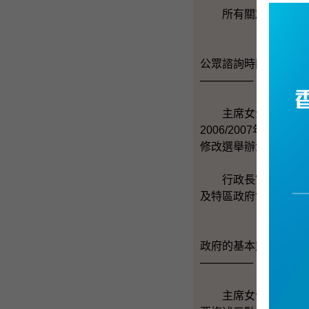
所有關於選舉制度和
公眾諮詢時間表
───────
主席女士，因為政制
2006/2007年
修改選舉辦法程序，
行政長官已經表示會
及特區政府會就檢討時
政府的基本態度
───────
主席女士，今日下午