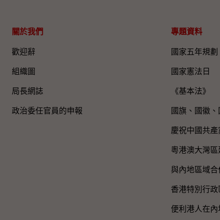
關於我們
專題資料
歡迎辭
國家五年規劃
組織圖​
國家憲法日
局長網誌
《基本法》
政治委任官員的申報
國旗、國徽、
慶祝中國共產
粵港澳大灣區
與內地區域合
香港特別行政
便利港人在內