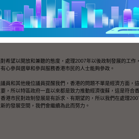
諮詢的過程中，廣泛聽取意見之後，才定出最後建議，供立法
》的規定，在2007年以後特區的選舉制度如需修改，須先經
言之，我們需要在立法會內外都廣泛吸取民意，取得廣泛共識，
希望以開放和兼聽的態度，處理2007年以後政制發展的工作
多有心參與選舉和參與服務香港市民的人士能夠參政。
員和其他幾位議員提醒我們，香港的問題不單是經濟方面，這
重要，所以特區政府一直以來都是致力推動經濟復蘇，這是符合
香港市民對政制發展是有訴求、有期望的，所以我們在處理200
求新的發展空間，我們會繼續為此而努力。