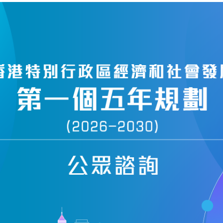
諮詢方面的程序、時間表的意見，對我們制定計劃是有幫助
發展關乎香港的未來，我們處理政制發展的工作，必然會認真
，有三年多時間，我們會確保有充足的時間進行廣泛公眾諮詢，按需要
以及處理本地立法的工作。
在2004年展開公眾諮詢的工作。我今天較早前在回應楊森議
間表的問題在2003年年底之前作一個決定，並在作出決定後，
，我也向各位議員表明了特區政府在處理政制檢討時的基本態