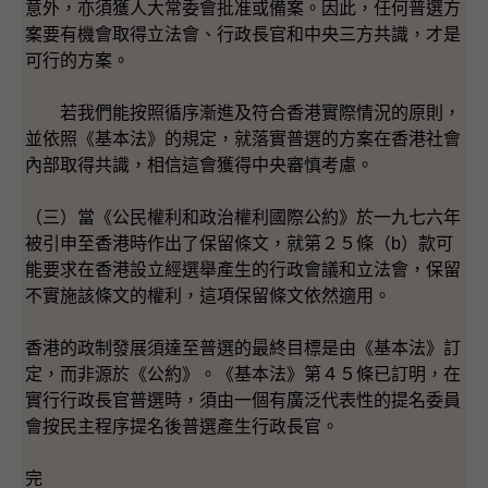
意外，亦須獲人大常委會批准或備案。因此，任何普選方
案要有機會取得立法會、行政長官和中央三方共識，才是
可行的方案。
若我們能按照循序漸進及符合香港實際情況的原則，
並依照《基本法》的規定，就落實普選的方案在香港社會
內部取得共識，相信這會獲得中央審慎考慮。
（三）當《公民權利和政治權利國際公約》於一九七六年
被引申至香港時作出了保留條文，就第２５條（b）款可
能要求在香港設立經選舉產生的行政會議和立法會，保留
不實施該條文的權利，這項保留條文依然適用。
香港的政制發展須達至普選的最終目標是由《基本法》訂
定，而非源於《公約》。《基本法》第４５條已訂明，在
實行行政長官普選時，須由一個有廣泛代表性的提名委員
會按民主程序提名後普選產生行政長官。
完