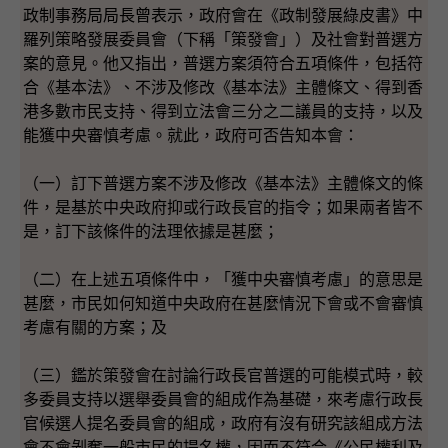
政制事務局局長曾表示，政府會在《政制發展綠皮書》中
羅列策略發展委員會（下稱「策發會」）及社會對普選方
案的意見。他又指出，普選方案須符合五項條件，包括符
合《基本法》、不涉及修改《基本法》主體條文、得到香
港多數市民支持、得到立法會三分之二議員的支持，以及
能獲中央審慎考慮。就此，政府可否告知本會：
（一）訂下普選方案不涉及修改《基本法》主體條文的條
件，是基於中央政府抑或行政長官的指令；如果兩者皆不
是，訂下該條件的法理依據是甚麼；
（二）在上述五項條件中，「獲中央審慎考慮」的意思是
甚麼，市民如何知道中央政府在甚麼情況下會或不會審慎
考慮有關的方案；及
（三）鑑於策發會在討論行政長官普選的可能模式時，較
多委員支持以選舉委員會的組成作為基礎，來考慮行政長
官候選人提名委員會的組成，政府有沒有研究該組成方法
會不會剝奪一般市民的提名權，因而不符合《公民權利及