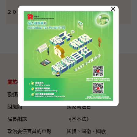
×
２００７年５月２３日（星期三）
網站地圖
關於我們
專題資料
歡迎辭
國家五年規劃
組織圖​
國家憲法日
局長網誌
《基本法》
政治委任官員的申報
國旗、國徽、國歌