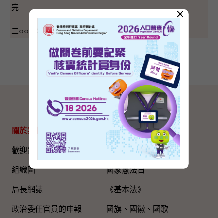
完
×
二○○二年三月二十五日（星期一）
網站地圖
關於我們
專題資料
歡迎辭
國家五年規劃
組織圖​
國家憲法日
局長網誌
《基本法》
政治委任官員的申報
國旗、國徽、國歌