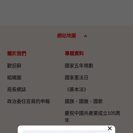
網站地圖
關於我們
專題資料
歡迎辭
國家五年規劃
組織圖​
國家憲法日
局長網誌
《基本法》
政治委任官員的申報
國旗、國徽、國歌
慶祝中國共產黨成立105周
年
×
粵港澳大灣區建設