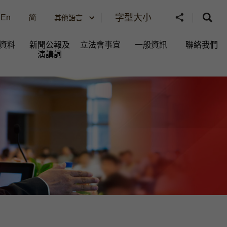
字型大小
En
简
其他語言
資料
新聞公報及
立法會事宜
一般資訊​
聯絡我們
演講詞