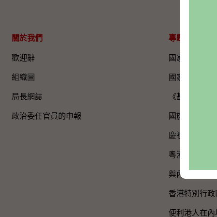
關於我們
專題資料
歡迎辭
國家五年規劃
組織圖​
國家憲法日
局長網誌
《基本法》
政治委任官員的申報
國旗、國徽、
慶祝中國共產
粵港澳大灣區
與內地區域合
香港特別行政
便利港人在內