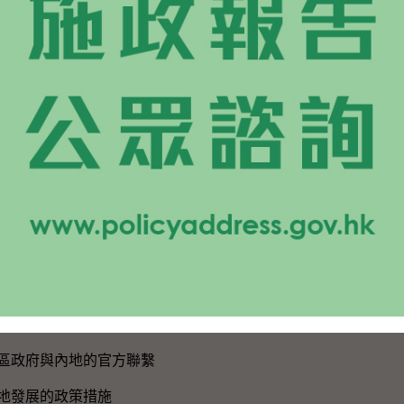
網站地圖
新聞公報及演講詞
新聞公報
演講詞
活動
國歌
黨成立105周年
建設
作
區政府與內地的官方聯繫
地發展的政策措施