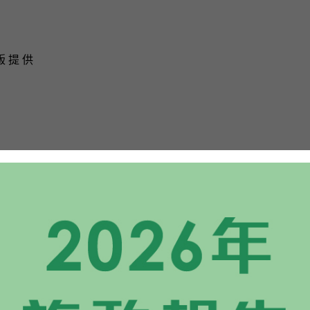
版 提 供