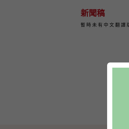
新聞稿
暫 時 未 有 中 文 翻 譯 