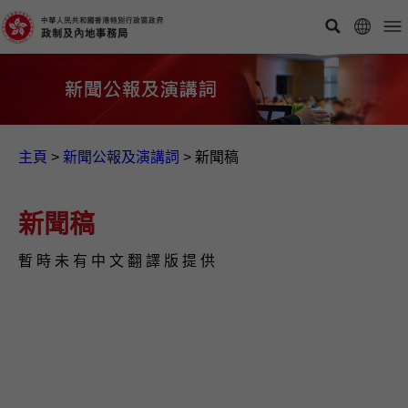
主頁
>
新聞公報及演講詞
>
新聞稿
新聞稿
暫 時 未 有 中 文 翻 譯 版 提 供