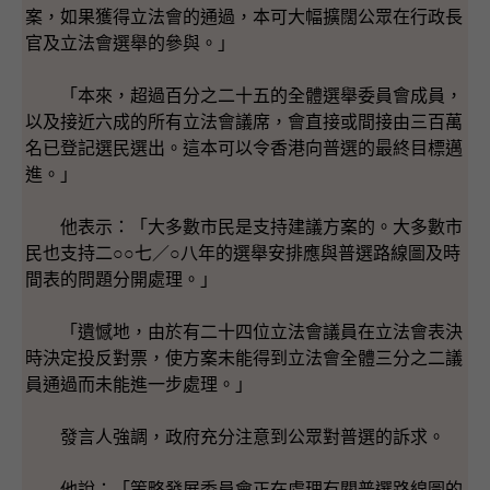
案，如果獲得立法會的通過，本可大幅擴闊公眾在行政長
官及立法會選舉的參與。」
「本來，超過百分之二十五的全體選舉委員會成員，
以及接近六成的所有立法會議席，會直接或間接由三百萬
名已登記選民選出。這本可以令香港向普選的最終目標邁
進。」
他表示：「大多數市民是支持建議方案的。大多數市
民也支持二○○七／○八年的選舉安排應與普選路線圖及時
間表的問題分開處理。」
「遺憾地，由於有二十四位立法會議員在立法會表決
時決定投反對票，使方案未能得到立法會全體三分之二議
員通過而未能進一步處理。」
發言人強調，政府充分注意到公眾對普選的訴求。
他說：「策略發展委員會正在處理有關普選路線圖的