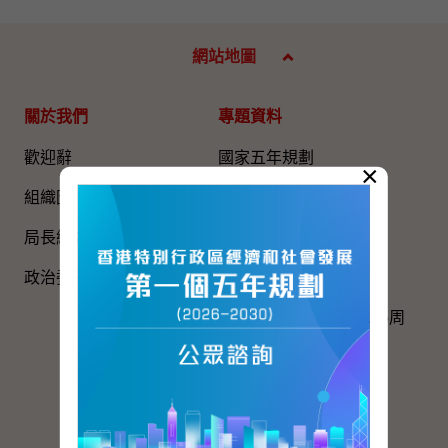
網站地圖
關於我們
專題資料
歡迎辭
國家五年規劃
×
組織圖​
國家憲法日
局長網誌
《基本法》
政治委任官員的申報
國旗、國徽、國歌
慶祝中國共產黨成立105周
年
粵港澳大灣區建設
與內地區域合作