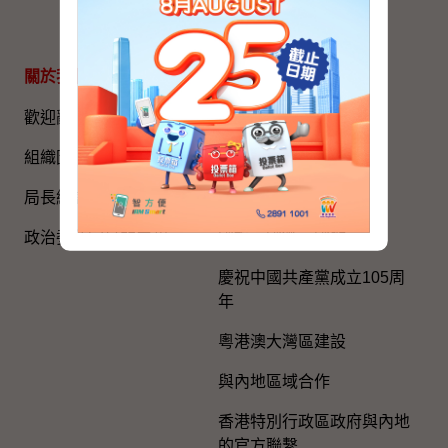
網站地圖
關於我們
專題資料
歡迎辭
國家五年規劃
組織圖​
國家憲法日
局長網誌
《基本法》
政治委任官員的申報
國旗、國徽、國歌
慶祝中國共產黨成立105周
年
粵港澳大灣區建設
與內地區域合作
香港特別行政區政府與內地
的官方聯繫