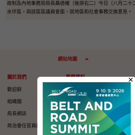
政制及內地事務局局長聶德權（後排右二）今日（八月二十
水埗區，與該區區議員會面，就地區和社會事務交換意見。
網站地圖
關於我們
專題資料
×
歡迎辭
國家五年規劃
組織圖​
國家憲法日
局長網誌
《基本法》
政治委任官員的申報
國旗、國徽、國歌