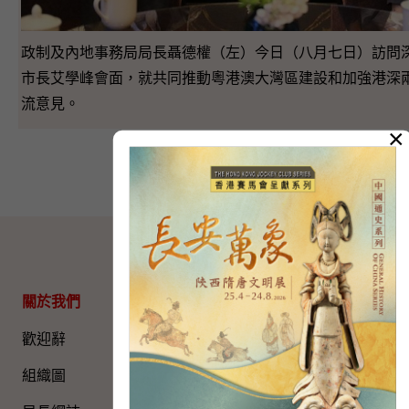
政制及內地事務局局長聶德權（左）今日（八月七日）訪問
市長艾學峰會面，就共同推動粵港澳大灣區建設和加強港深
流意見。
×
網站地圖
關於我們
專題資料
歡迎辭
國家五年規劃
組織圖​
國家憲法日