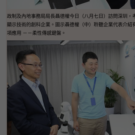
政制及內地事務局局長聶德權今日（八月七日）訪問深圳，
顯示技術的創科企業。圖示聶德權（中）聆聽企業代表介紹
項應用 －－柔性傳感鍵盤。