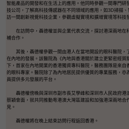
智能產品的開發和在生活上的應用。他同時參觀一間專門研發
技公司，了解高科技傳感器在不同領域的應用，如3D掃描、
訪一間創新視覺科技企業，參觀虛擬實境和擴增實境等科技
在訪問中，聶德權並與企業代表交流，探討港深兩地在科
補合作。
其後，聶德權參觀一間由港人在當地開設的眼科醫院，了
在內地的發展。該醫院為《內地與香港關於建立更緊密經貿
下，首家在內地開業的香港獨資專科醫院，醫務團隊是來自
的眼科專家。醫院除了為內地居民提供優質的專業服務，亦
員提供多元發展的平台。
聶德權傍晚與深圳市副市長艾學峰和深圳市人民政府港澳
蔡穎會面，就共同推動粵港澳大灣區建設和加強港深兩地合
見。
聶德權將在晚上結束訪問行程返回香港。