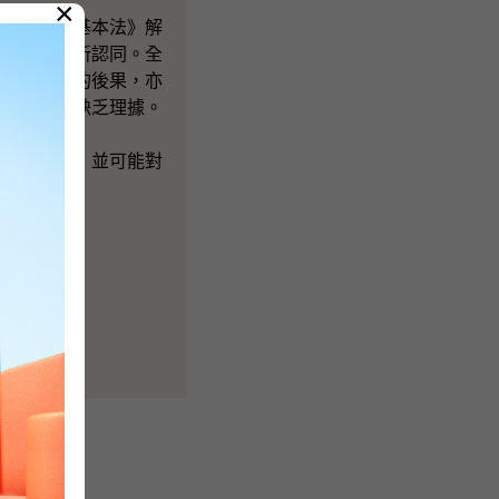
×
）享有《基本法》解
為香港法院所認同。全
違反該條文的後果，亦
均屬誤導和缺乏理據。
法治聲譽，並可能對