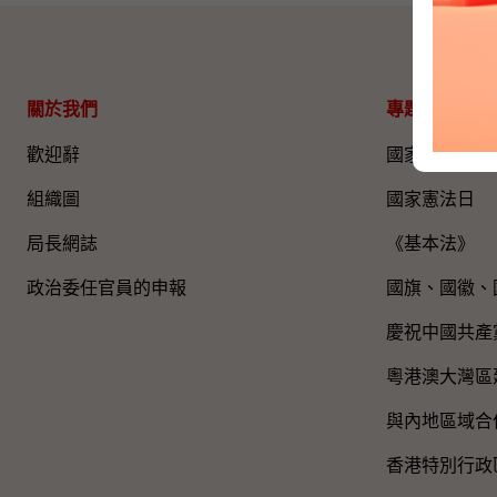
關於我們
專題資料
歡迎辭
國家五年規劃
組織圖​
國家憲法日
局長網誌
《基本法》
政治委任官員的申報
國旗、國徽、
慶祝中國共產
粵港澳大灣區
與內地區域合
香港特別行政