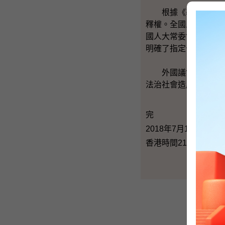
根據《基本法》第一
釋權。全國人大常委
國人大常委會在二零
明確了指定公職人員
外國議會不應以任何
法治社會造成損害的
完
2018年7月10日（星
香港時間21時51分