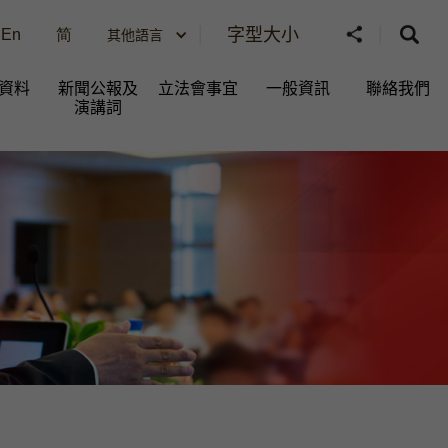
字型大小
En
简
其他語言
資料
新聞公報及
立法會事宜
一般資訊​
聯絡我們
演講詞