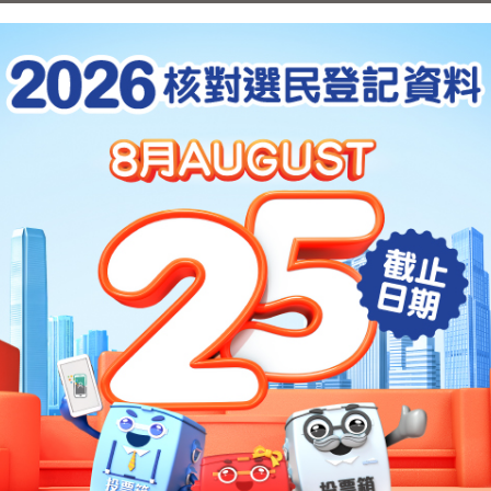
百五十八條，全國人民代表大會常務委員會（全國人大常委會
會解釋《基本法》的權力，是香港特區的憲制秩序的一部分，亦
一六年的《解釋》，清楚說明《基本法》第一百零四條的含意和
（包括立法會議員）的宣誓要求。任何關於「政治篩選」的指控
形式干預香港特別行政區的內部事務。任意發表貶低香港良好
言論，對香港發展毫無助益。
期二）