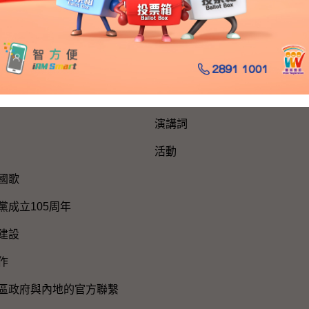
網站地圖
新聞公報及演講詞
新聞公報
演講詞
活動
國歌
黨成立105周年
建設
作
區政府與內地的官方聯繫