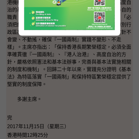
港機構均嚴格按照「一國兩制」、「港人治港」和高度自
治的基本方針政策，遵守《基本法》的規定，履行各自的
職責。國家主席習近平在「十九大報告」中亦提及：「必
須把維護中央對香港特別行政區全面管治權和保障特別行
政區高度自治權有機結合起來，確保『一國兩制』方針不
會變、不動搖，確保『一國兩制』實踐不變形、不走
樣」。主席亦指出：「保持香港長期繁榮穩定，必須全面
準確貫徹『一國兩制』、『港人治港』、高度自治的方
針，嚴格依照憲法和基本法辦事，完善與基本法實施相關
的制度和機制」。回歸二十年以來，實踐充分證明《基本
法》為特區落實「一國兩制」和保持特區繁榮穩定提供了
堅實的制度保障。
多謝主席。
完
2017年11月15日（星期三）
香港時間12時25分