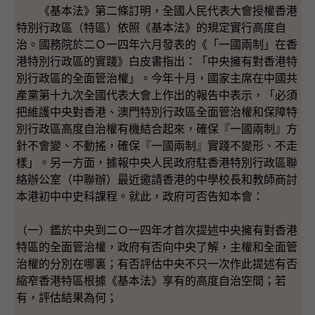
《基本法》第二條訂明，全國人民代表大會授權香港
特別行政區（特區）依照《基本法》的規定實行高度自
治。國務院於二Ｏ一四年六月發表的《「一國兩制」在香
港特別行政區的實踐》白皮書指出：「中央擁有對香港特
別行政區的全面管治權」。今年十月，國家主席在中國共
產黨第十九次全國代表大會上作出的報告中表示，「必須
把維護中央對香港、澳門特別行政區全面管治權和保障特
別行政區高度自治權有機結合起來，確保『一國兩制』方
針不會變、不動搖，確保『一國兩制』實踐不變形、不走
樣」。另一方面，據報中央人民政府駐香港特別行政區聯
絡辦公室（中聯辦）最近邀請香港的中學校長和教師商討
本港初中中史科課程。就此，政府可否告知本會：
（一）鑑於中央到二Ｏ一四年才首次提述中央擁有對香港
特區的全面管治權，政府有否向中央了解，主權和全面管
治權的分別在哪裏；有否評估中央不只一次作此提述有否
縮窄香港特區根據《基本法》享有的高度自治空間；若
有，評估結果為何；