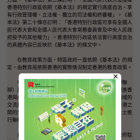
香港特別行政區依照《基本法》的規定實行高度自治，享
有行政管理權、立法權、獨立的司法權和終審權」。《基
本法》第二十條亦訂明：「香港特別行政區可享有全國人
民代表大會和全國人民代表大會常務委員會及中央人民政
府授予的其他權力」。香港特別行政區依法實行高度自治
的具體內容已反映於《基本法》的條文中。
在教育政策方面，特區政府一直依照《基本法》的規
定，由教育局依照香港的實際情況制定香港的教育政策。
×
中央人民政府駐香港特別行政區聯絡辦公室（中聯
辦）是中央政府派駐香港的機構，其主要職能包括促進香
港與內地之間的經濟、教育、科學、文化、體育等領域的
交流與合作；聯繫香港社會各界人士，增進內地與香港之
間的交往，故此中聯辦按工作需要與香港不同界別人士進
行聯絡溝通，實屬正常。
自香港特別行政區成立以來，特區政府和中央政府駐