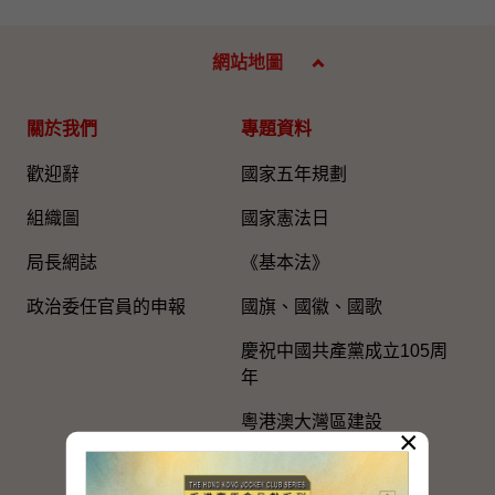
網站地圖
關於我們
專題資料
歡迎辭
國家五年規劃
組織圖​
國家憲法日
局長網誌
《基本法》
政治委任官員的申報
國旗、國徽、國歌
慶祝中國共產黨成立105周
年
粵港澳大灣區建設
×
與內地區域合作