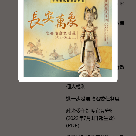
香港特別行政區政府與內地
的官方聯繫
便利港人在內地發展的政策
措施
在內地及台灣的辦事處
選舉事務
《一國兩制在香港特別行政
區的實踐》白皮書
個人權利
進一步發展政治委任制度
政治委任制度官員守則
(2022年7月1日起生效)
(PDF)