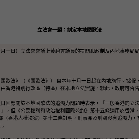
立法會一題：制定本地國歌法
一日）立法會會議上黃碧雲議員的提問和政制及內地事務局局
歌法》（《國歌法》） 自本年十月一日起在內地施行。據報
，由香港特別行政區（特區）在本地立法實施。就此，政府可否
近日回應關於本地國歌法的追溯力問題時表示，「一般香港的立
無」，但《公民權利和政治權利國際公約》第十五條適用於香港
I部（香港人權法案）第十二條訂明，刑事罪及刑罰沒有追溯力，
定；