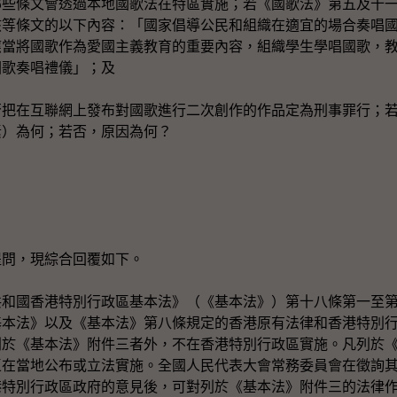
哪些條文會透過本地國歌法在特區實施；若《國歌法》第五及十
該等條文的以下內容：「國家倡導公民和組織在適宜的場合奏唱
應當將國歌作為愛國主義教育的重要內容，組織學生學唱國歌，
國歌奏唱禮儀」；及
否把在互聯網上發布對國歌進行二次創作的作品定為刑事罪行；
素）為何；若否，原因為何？
問，現綜合回覆如下。
國香港特別行政區基本法》（《基本法》）第十八條第一至第
基本法》以及《基本法》第八條規定的香港原有法律和香港特別
列於《基本法》附件三者外，不在香港特別行政區實施。凡列於
區在當地公布或立法實施。全國人民代表大會常務委員會在徵詢
港特別行政區政府的意見後，可對列於《基本法》附件三的法律