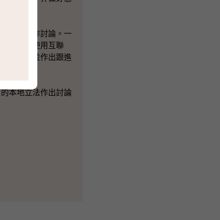
的階段再作討論。一
正當合法地使用互聯
會搜集證據並作出跟進
的本地立法作出討論