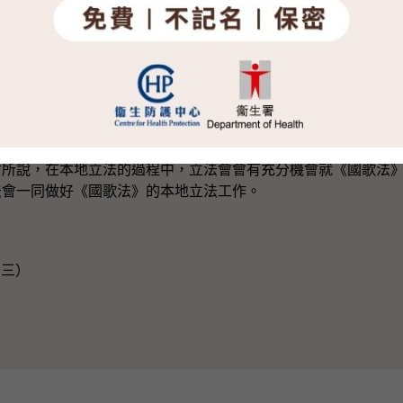
》教育，教導學生尊重國歌。
本地立法時有關刑事罪行和罰則水平，特區政府會在本地立法
的法例，會按實際情況適用於互聯網世界。警方經常呼籲市民應
任、教唆他人犯罪等信息。但凡有人在網上進行非法活動，警方
說，在本地立法的過程中，立法會會有充分機會就《國歌法》
法會一同做好《國歌法》的本地立法工作。
期三）