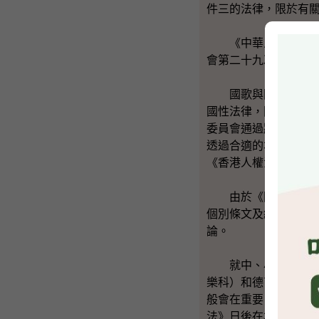
件三的法律，限於有
《中華人民共和國國
會第二十九次會議通
國歌與國旗、國徽一
國性法律，因此可依
委員會通過將《國歌
透過合適的本地立法
《香港人權法案條例
由於《國歌法》尚未
個別條文及細節作出
論。
就中、小學教育方面
樂科）和德育、公民
般會在重要日子和特
法》日後在本地立法