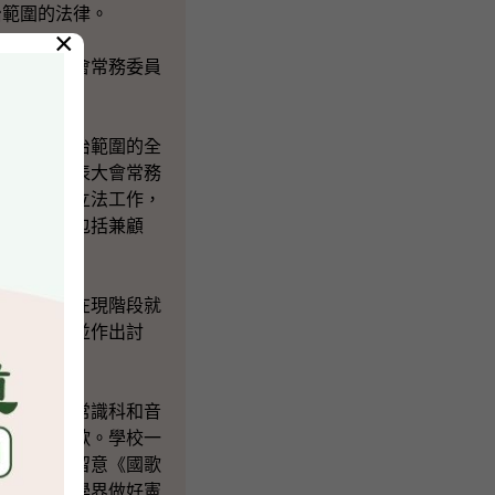
治範圍的法律。
×
民代表大會常務委員
行政區自治範圍的全
全國人民代表大會常務
法》的本地立法工作，
政區實施，包括兼顧
認為政府在現階段就
公眾的意見並作出討
課程（如常識科和音
多機會唱國歌。學校一
育局會密切留意《國歌
資源，支援學界做好憲