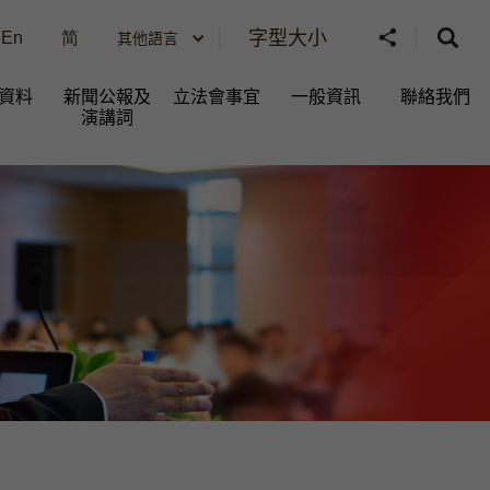
字型大小
En
简
其他語言
資料
新聞公報及
立法會事宜
一般資訊​
聯絡我們
演講詞