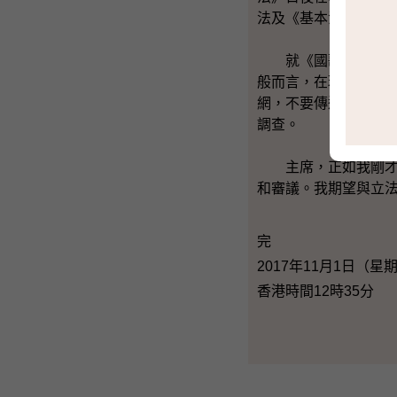
法及《基本法
就《國歌法》日後在
般而言，在現實世界
網，不要傳遞不負責
調查。
主席，正如我剛才所
和審議。我期望與立
完
2017年11月1日（星
香港時間12時35分