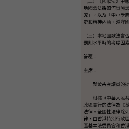
（二）《國歌法》中
地國歌法將如何實施
感」，以及「中小學
史和精神內涵、遵守
（三）本地國歌法會
罰則水平時的考慮因
答覆：
主席：
就黃碧雲議員的提
根據《中華人民共和
政區實行的法律為《
法律。全國性法律除
律，由香港特別行政
區基本法委員會和香