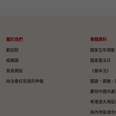
關於我們
專題資料
歡迎辭
國家五年規劃
組織圖​
國家憲法日
局長網誌
《基本法》
政治委任官員的申報
國旗、國徽、
慶祝中國共產
粵港澳大灣區
與內地區域合