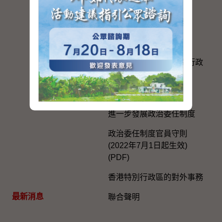
措施
在內地及台灣的辦事處
選舉事務
《一國兩制在香港特別行政
區的實踐》白皮書
個人權利
進一步發展政治委任制度
政治委任制度官員守則
(2022年7月1日起生效)
(PDF)
香港特別行政區的對外事務
最新消息
聯合聲明