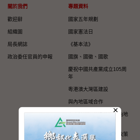
關於我們
專題資料
歡迎辭
國家五年規劃
組織圖​
國家憲法日
局長網誌
《基本法》
政治委任官員的申報
國旗、國徽、國歌
慶祝中國共產黨成立105周
年
粵港澳大灣區建設
與內地區域合作
×
香港特別行政區政府與內地
的官方聯繫
便利港人在內地發展的政策