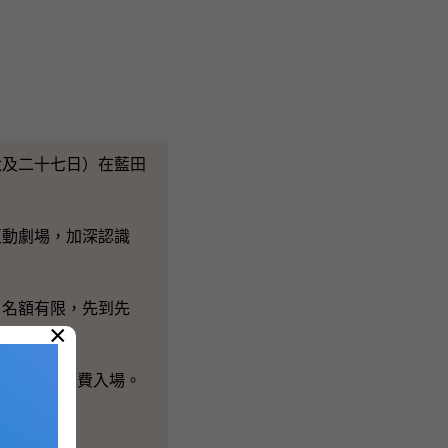
及二十七日）在藍田
動劇場，加深認識
名額有限，先到先
×
樓舉行，免費入場。