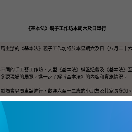
《基本法》親子工作坊本周六及日舉行
主辦的《基本法》親子工作坊將於本星期六及日（八月二十六
同的手工藝工作坊、大型《基本法》棋盤遊戲及《基本法》互
可參觀現場的展覽，進一步了解《基本法》的內容和實施情況。
場會以廣東話進行，歡迎六至十二歲的小朋友及其家長參加。
asiclawworkshop.hk
。
坊於上午十一時至下午七時在九龍藍田啟田道50號啟田商場2
期四）