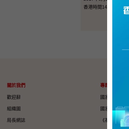
香港時間14時30分
關於我們
專題資料
歡迎辭
國家五年規劃
組織圖​
國家憲法日
局長網誌
《基本法》