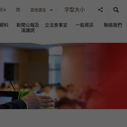
字型大小
En
简
其他語言
資料
新聞公報及
立法會事宜
一般資訊​
聯絡我們
演講詞