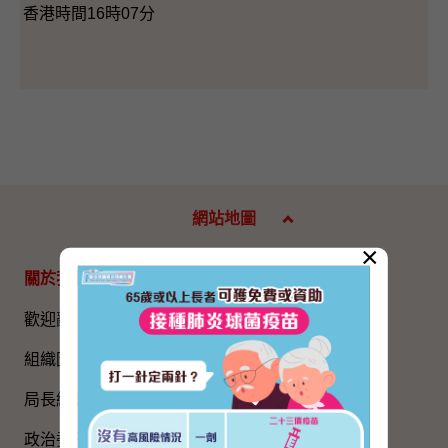
香港時間16時07分
網站地圖
×
關於我們
專題資料
歡迎辭
國家五年規劃
組織圖​
國家憲法日
局長網誌
《基本法》
政治委任官員的申報
國旗、國徽、國歌