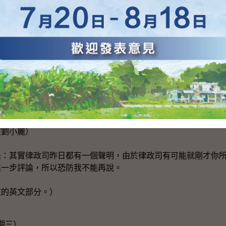
圍有多少、票站數目的多少，然後決定人手，大家都知道招聘公
他們熟悉程序，所以都需要時間，這是人手的考慮。第二是場地
都要商借很多選舉的場地，大家都知道換屆選舉時，牽涉五個區
站中特別有很多是學校、診所等等的地方，而補選通常安排在星
這些場地，所以有時未必容易（商借），加上學校很多時候都有
輕易找到足夠學校。第三方面是財政資源，以今年二月份新界東
牽涉約七千萬元的預算，所以選舉管理委員會亦要從公帑用得其
以，通常是以上三個因素，不過我要再強調，由於法庭現在未有
不應假設一定有補選。
核劉小麗）
長：其實律政司昨日都有一個聲明，由於律政司有可能就剛才你
進一步評論，所以恐防我不能再說。
文的英文部分。）
星期三）