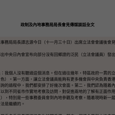
政制及內地事務局局長會見傳媒談話全文
務局局長譚志源今日（十一月三十日）出席立法會會議後會見
傳出中央日內會宣布向部分沒有回鄉證的泛民（立法會議員）發
長：我個人沒有聽過這個消息。但在過往幾年，特區政府一貫的
角色）。第一方面，讓立法會議員能夠有更多機會與中央負責香
諮詢的過程中，我們都安排了好幾次會面。第二，我們認為隨着
可以到不同省市作實地考察及訪問，對促進兩地的了解有正面作
員），特別是一些事務委員會到內地參觀及考察。隨着現時新一
看法是繼續的。