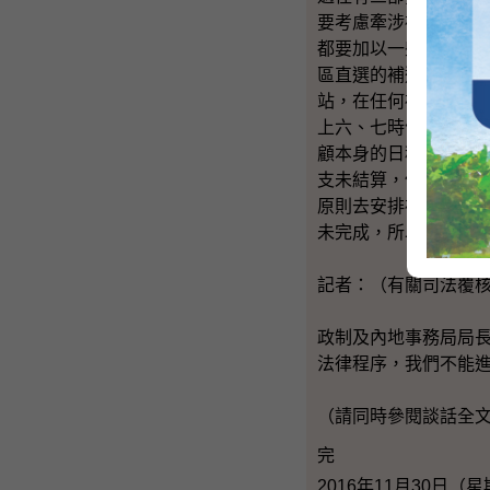
要考慮牽涉補選的範
都要加以一些訓練讓
區直選的補選，我們
站，在任何補選，票
上六、七時便要交回
顧本身的日程，未必
支未結算，但是大概
原則去安排補選。所
未完成，所以我們亦
記者：（有關司法覆
政制及內地事務局局
法律程序，我們不能
（請同時參閱談話全
完
2016年11月30日（