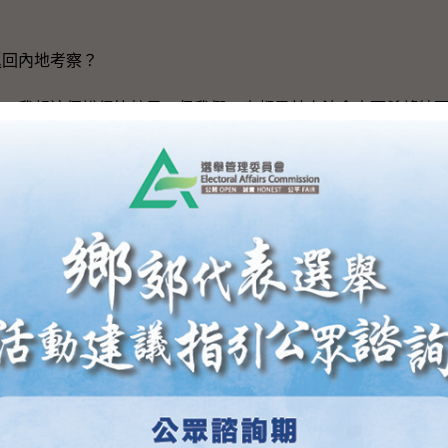
返回內地考察？
長：我想這個說得比較早，但我們一直都是若立法會方面希望特
個安排。事實上，我們在內地各地區有不同的辦事處，有需要時
，現時梁、游（梁頌恆和游蕙禎）……政府打算甚麼時候（舉行
併舉行補選？
長：首先，案件本身還是在司法程序中、還未完結。至於刊憲（
先是要由立法會的秘書，即秘書長陳維安先生，當他獲悉有（議
先做，但現時我們留意到立法會秘書還未有做這步；若他們做了
員會根據法律的權力公布補選的日期，所以補選的日期不是由特
。
排，大家都知道，一般來說，過往（籌備）立法會補選都需要
考慮有關日期的時候，除了法例的要求外，亦要考慮實際情況，
，第一部分是人手安排，由於每一次選舉都要邀請公務員同事報