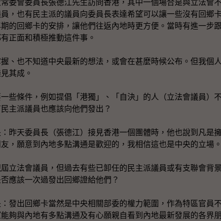
委會委員長張德江先生訪問香港，其中一個場合是與立法會不
議員，也有民主派的議員向委員長表達希望可以讓一些沒有回鄉
年期的回鄉卡的安排，讓他們往返內地時更方便。當時有進一步
都有正面和積極推動這件事。
、也不知道中央最新的想法，或會在甚麼時候公布。但我個人
樂見其成。
要一些條件，例如提倡「港獨」、「自決」的人（立法會議員）
有民主派議員也應該向他們發出？
長：昨天委員長（張德江）接見香港一個團體時，他也說到凡是
朋友，願意到內地多點溝通是歡迎的，我相信這也是中央的立場
現屆立法會議員，但過去有些已卸任的民主派議員或有支聯會背
是否應該一次過發出回鄉證給他們？
長：發出回鄉卡當然是中央相關部委的權力範圍，作為特區官員
望能夠與內地有多點溝通及有心願親自看到內地最新發展的各界