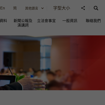
字型大小
En
简
其他語言
資料
新聞公報及
立法會事宜
一般資訊​
聯絡我們
演講詞