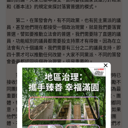
和《基本法》的規定來探討落實普選的模式。
第二，在策發會內，有不同政黨，也有民主黨派的議
員，甚至他們現在都接受一個政治現實，就是我們要落實
普選，譬如要推動立法會的普選，我們需要除了直選的議
員，功能組別的議員都需要投支持票才有得做。因為在立
法會有六十個議席，我們需要有三分之二的議員支持，即
四十票才可以推動任何改變。大家不同黨派、不同的策發
會委員都認同這個政治現實，這是重要的。
×
第三方面，我們今日發這份文件，開列了我們現時已
接收到個別落實普選行政長官方案的建議，我們也鼓勵不
同團體、不同人士提出他們認為可行的具體方案。因為最
重要的是找一個方案、一套建議，是社會上各個政黨、團
體，特別是立法會內有投票權功能組別的代表，他們都同
意，我們才有機會取得三分之二大多數議員的支持。如果
他們當中整體都支持的話，在立法會外，社會上不同團
體、不同界別，有一個意向都是希望向前行，這樣我們才