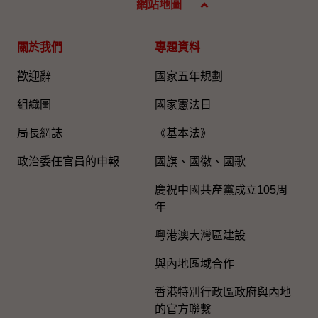
網站地圖
關於我們
專題資料
歡迎辭
國家五年規劃
組織圖​
國家憲法日
局長網誌
《基本法》
政治委任官員的申報
國旗、國徽、國歌
慶祝中國共產黨成立105周
年
粵港澳大灣區建設
與內地區域合作
香港特別行政區政府與內地
的官方聯繫