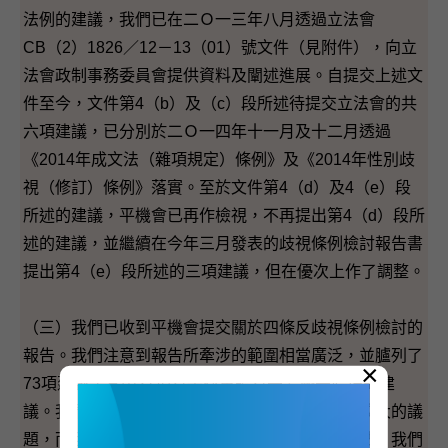
法例的建議，我們已在二Ｏ一三年八月透過立法會
CB（2）1826／12－13（01）號文件（見附件），向立
法會政制事務委員會提供資料及闡述進展。自提交上述文
件至今，文件第4（b）及（c）段所述待提交立法會的共
六項建議，已分別於二Ｏ一四年十一月及十二月透過
《2014年成文法（雜項規定）條例》及《2014年性別歧
視（修訂）條例》落實。至於文件第4（d）及4（e）段
所述的建議，平機會已再作檢視，不再提出第4（d）段所
述的建議，並繼續在今年三月發表的歧視條例檢討報告書
提出第4（e）段所述的三項建議，但在優次上作了調整。
（三）我們已收到平機會提交關於四條反歧視條例檢討的
報告。我們注意到報告所牽涉的範圍相當廣泛，並臚列了
×
73項建議，其中27項為平機會認為需要優先處理的建
議。我們亦留意到報告包含一些較複雜和爭議性較大的議
題，而且公眾就這些議題表達了強烈和分歧的看法。我們