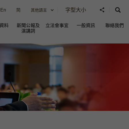
字型大小
En
简
其他語言
資料
新聞公報及
立法會事宜
一般資訊​
聯絡我們
演講詞